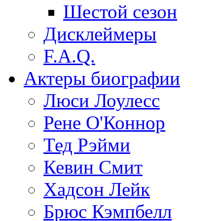
Шестой сезон
Дисклеймеры
F.A.Q.
Актеры
биографии
Люси Лоулесс
Рене О'Коннор
Тед Рэйми
Кевин Смит
Хадсон Лейк
Брюс Кэмпбелл