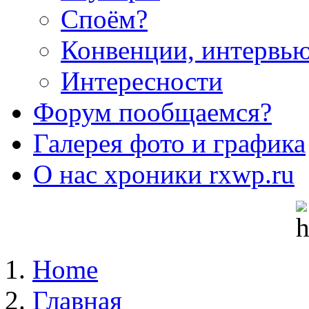
Споём?
Конвенции, интервью.
Интересности
Форум
пообщаемся?
Галерея
фото и графика
О нас
хроники rxwp.ru
Home
Главная