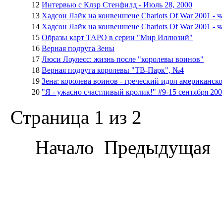
12
Интервью с Клэр Стенфилд - Июль 28, 2000
13
Хадсон Лайк на конвеншене Chariots Of War 2001 - ч
14
Хадсон Лайк на конвеншене Chariots Of War 2001 - ч
15
Образы карт ТАРО в серии "Мир Иллюзий"
16
Верная подруга Зены
17
Люси Лоулесс: жизнь после "королевы воинов"
18
Верная подруга королевы "ТВ-Парк", №4
19
Зена: королева воинов - греческий идол американск
20
"Я - ужасно счастливый кролик!" #9-15 сентября 200
Страница 1 из 2
Начало
Предыдущая