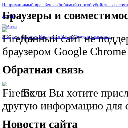
Непримиримый враг Зены. Любимый способ убийства - распяти
Браузеры
и совместимо
Алти
Данный сайт не подде
Эта дама достанет Вас даже в Ваших будущих жизнях...
браузером Google Chrome 
Обратная
связь
Если Вы хотите присл
другую информацию для 
Новости
сайта