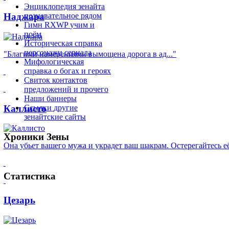
Энциклопедия зенайта
Наджара
познавательное рядом
Гимн RXWP
учим и
поём
Историческая справка
персонажи сериала
"Благими намерениями вымощена дорога в ад..."
Мифологическая
справка
о богах и героях
Свиток контактов
предложений и прочего
Наши баннеры
Каллисто
Ссылки
другие
зенайтские сайты
Хроники
Зены
Она убьет вашего мужа и украдет ваш шакрам. Остерегайтесь её
Статистика
Цезарь