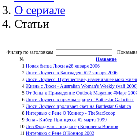
О сериале
Статьи
Фильтр по заголовкам
Показыва
№
Название
1
Новая битва Люси #28 января 2006
2
Люси Лоулесс в Бангладеш #27 января 2006
3
Люси Лоулесс: Путешествие, изменившее мою жизнь
4
Жизнь с Люси - Australian Woman's Weekly (май 2006
5
От Зены к Примадонне Outlook Magazine #Март 200
6
Люси Лоулесс в прямом эфире с 'Battlestar Galactica'
7
Люси Лоулесс проливает свет на Battlestar Galatica
8
Интервью с Рене О’Коннор - TheStarScoop
9
Зена - Кибер Принцесса #2 марта 1999
10
Лиз Фридман - продюсер Королевы Воинов
11
Интервью с Рене О'Коннор 2002