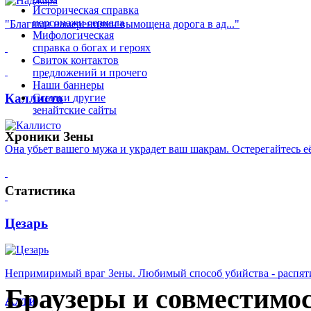
Историческая справка
персонажи сериала
"Благими намерениями вымощена дорога в ад..."
Мифологическая
справка
о богах и героях
Свиток контактов
предложений и прочего
Наши баннеры
Каллисто
Ссылки
другие
зенайтские сайты
Хроники
Зены
Она убьет вашего мужа и украдет ваш шакрам. Остерегайтесь её
Статистика
Цезарь
Непримиримый враг Зены. Любимый способ убийства - распяти
Браузеры
и совместимо
Алти