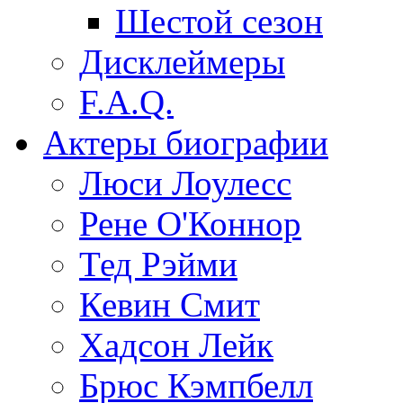
Шестой сезон
Дисклеймеры
F.A.Q.
Актеры
биографии
Люси Лоулесс
Рене О'Коннор
Тед Рэйми
Кевин Смит
Хадсон Лейк
Брюс Кэмпбелл