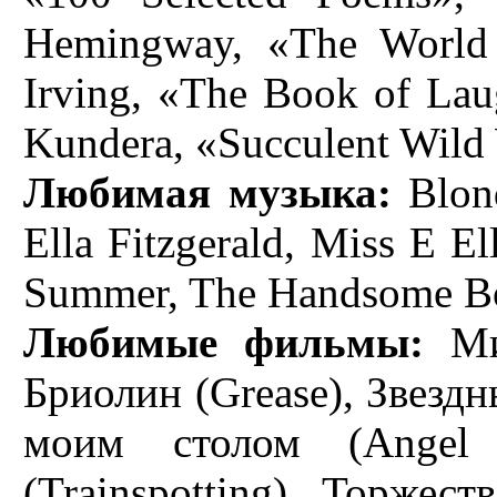
Hemingway, «The World
Irving, «The Book of Lau
Kundera, «Succulent Wi
Любимая музыка:
Blond
Ella Fitzgerald, Miss E El
Summer, The Handsome B
Любимые фильмы:
Мил
Бриолин (Grease), Звездн
моим столом (Angel
(Trainspotting), Торжест