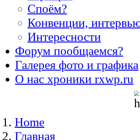
Споём?
Конвенции, интервью.
Интересности
Форум
пообщаемся?
Галерея
фото и графика
О нас
хроники rxwp.ru
Home
Главная