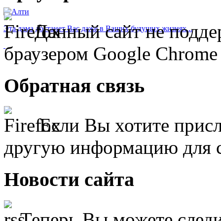
Данный сайт не подде
Эта дама достанет Вас даже в Ваших будущих жизнях...
браузером Google Chrome 
Обратная
связь
Если Вы хотите присл
другую информацию для 
Новости
сайта
Теперь Вы можете следи