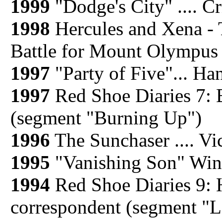
1999
"Dodge's City" .... Cr
1998
Hercules and Xena -
Battle for Mount Olympus (
1997
"Party of Five"... Han
1997
Red Shoe Diaries 7: 
(segment "Burning Up")
1996
The Sunchaser .... Vi
1995
"Vanishing Son" Win, 
1994
Red Shoe Diaries 9: Ho
correspondent (segment "Lo