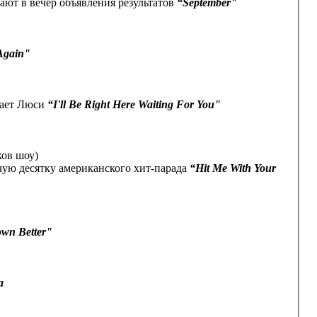
ают в вечер объявления результатов
“September"
 Again"
вает Люси
“I'll Be Right Here Waiting For You"
ков шоу)
ячую десятку американского хит-парада
“Hit Me With Your
own Better"
а