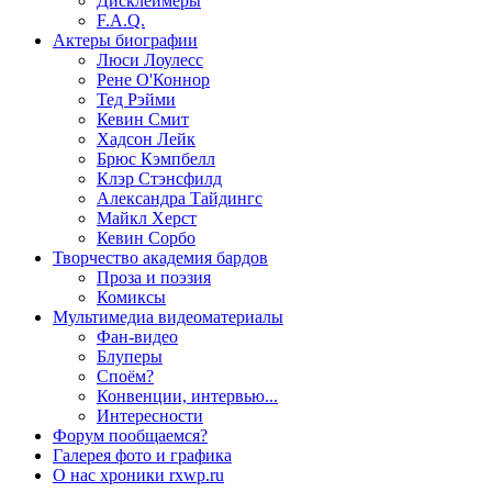
Дисклеймеры
F.A.Q.
Актеры
биографии
Люси Лоулесс
Рене О'Коннор
Тед Рэйми
Кевин Смит
Хадсон Лейк
Брюс Кэмпбелл
Клэр Стэнсфилд
Александра Тайдингс
Майкл Херст
Кевин Сорбо
Творчество
академия бардов
Проза и поэзия
Комиксы
Мультимедиа
видеоматериалы
Фан-видео
Блуперы
Споём?
Конвенции, интервью...
Интересности
Форум
пообщаемся?
Галерея
фото и графика
О нас
хроники rxwp.ru