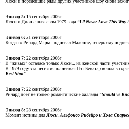
Люси и поредевшие ряды других участников шоу снова зажиг
Эпизод 5:
15 сентября 2006г
Люси и Дион с шлягером 1979 года
“I'll Never Love This Way
Эпизод 6:
21 сентября 2006г
Когда то Ричард Маркс подпевал Мадонне, теперь ему подпе
Эпизод 7:
22 сентября 2006г
В "живых" осталась только Люси... из женской части участни
В 1979 году эта песня исполненная Пэт Бенатар вошла в гор
Best Shot"
Эпизод 7:
22 сентября 2006г
Ричард поёт не только романтические баллады
“Should've Kn
Эпизод 8:
28 сентября 2006г
Момент истины для
Люси, Альфонсо Рибейро и Хэла Спаркс