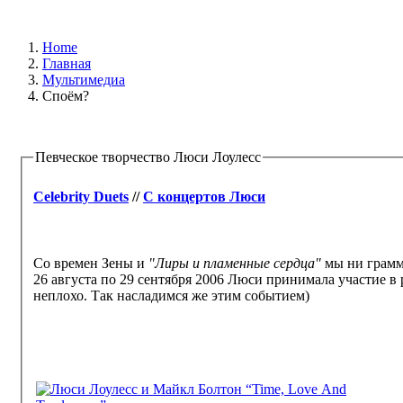
Home
Главная
Мультимедиа
Споём?
Певческое творчество Люси Лоулесс
Celebrity Duets
//
С концертов Люси
Со времен Зены и
"Лиры и пламенные сердца"
мы ни грамма
26 августа по 29 сентября 2006 Люси принимала участие в
неплохо. Так насладимся же этим событием)