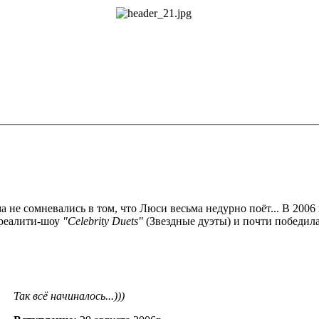
 не сомневались в том, что Люси весьма недурно поёт... В 2006 
 реалити-шоу
"Celebrity Duets"
(Звездные дуэты) и почти победила
Так всё начиналось...)))