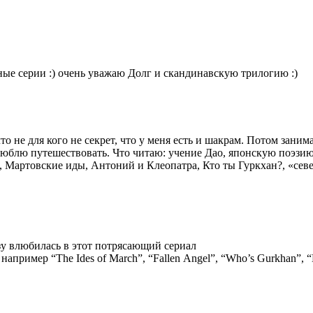
ые серии :) очень уважаю Долг и скандинавскую трилогию :)
то не для кого не секрет, что у меня есть и шакрам. Потом зан
 люблю путешествовать. Что читаю: учение Дао, японскую поэз
ы, Мартовские иды, Антоний и Клеопатра, Кто ты Гуркхан?, «сев
азу влюбилась в этот потрясающий сериал
пример “The Ides of March”, “Fallen Angel”, “Who’s Gurkhan”, “Bit