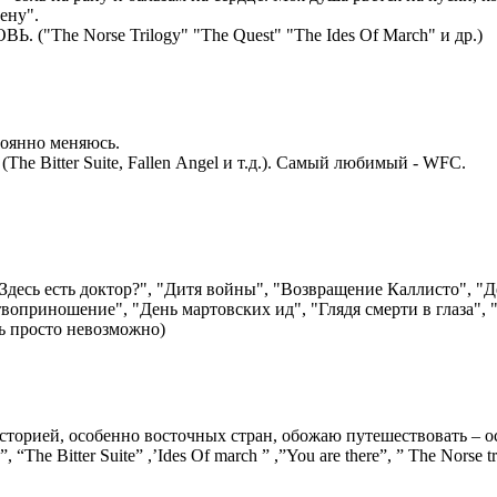
еть "Зену".
Ь. ("The Norse Trilogy" "The Quest" "The Ides Of March" и др.)
тоянно меняюсь.
The Bitter Suite, Fallen Angel и т.д.). Самый любимый - WFC.
десь есть доктор?", "Дитя войны", "Возвращение Каллисто", "Де
оприношение", "День мартовских ид", "Глядя смерти в глаза", "
ть просто невозможно)
орией, особенно восточных стран, обожаю путешествовать – ос
”, “The Bitter Suite” ,’Ides Of march ” ,”You are there”, ” The Nors