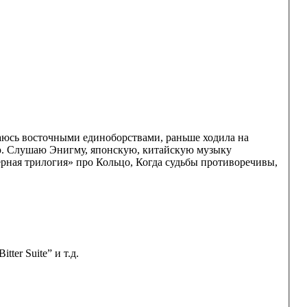
имаюсь восточными единоборствами, раньше ходила на
ию. Слушаю Энигму, японскую, китайскую музыку
ерная трилогия» про Кольцо, Когда судьбы противоречивы,
ter Suite” и т.д.