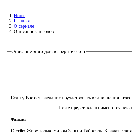
Home
Главная
О сериале
Описание эпизодов
Описание эпизодов: выберите сезон
Если у Вас есть желание поучаствовать в заполнении этого
Ниже представлены имена тех, кто п
Фаталит
О себе:
Живу только миром Зены и Габриэль. Каждая серия - соль на рану и бальзам на сердце. Моя душа рвется на куски, когда из ТОГО мира приходи