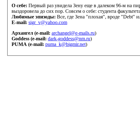
О себе:
Первый раз увидела Зену еще в далеком 96-м на пир
выздоровела до сих пор. Совсем о себе: студента факультета
Любимые эпизоды:
Все, где Зена "плохая", вроде "Debt" или
E-mail:
sigr_v@yahoo.com
Архангел
(e-mail:
archangel@e-mails.ru
)
Goddess
(e-mail:
dark-goddess@nm.ru
)
PUMA
(e-mail:
puma_k@bigmir.net
)