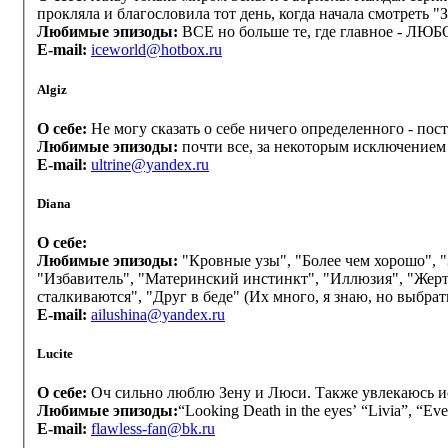
прокляла и благословила тот день, когда начала смотр
Любимые эпизоды:
ВСЕ но больше те, где главное - ЛЮБОВ
E-mail:
iceworld@hotbox.ru
Algiz
О себе:
Не могу сказать о себе ничего определенного - пос
Любимые эпизоды:
почти все, за некоторым исключением (
E-mail:
ultrine@yandex.ru
Diana
О себе:
Любимые эпизоды:
"Кровные узы", "Более чем хорошо", "З
"Избавитель", "Материнский инстинкт", "Иллюзия", "Жертв
сталкиваются", "Друг в беде" (Их много, я знаю, но выбра
E-mail:
ailushina@yandex.ru
Lucite
О себе:
Оч сильно люблю Зену и Люси. Также увлекаюсь ист
Любимые эпизоды:
“Looking Death in the eyes’ “Livia”, “Eve
E-mail:
flawless-fan@bk.ru