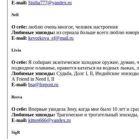
E-mail:
Sisilia777@yandex.ru
Nell
О себе:
люблю очень многое, человек настроения
Любимые эпизоды:
из сериала больше всего люблю юморн
E-mail:
kevorkova_ef@mail.ru
Livia
О себе:
Я собираю экзотическое холодное оружие, думаю, ч
подводное плаванье, нравится кататься на водных лыжах,
Любимые эпизоды:
Судьба, Долг I, II, Индийские эпизод
A Friend in Need I, II
E-mail:
bsa@forpost.ru
Reeva
О себе:
Впервые увидела Зену, когда мне было 10 лет и ср
Любимые эпизоды:
Трагические и трогательный эпизоды, на
E-mail:
kitten666@yandex.ru
SigR