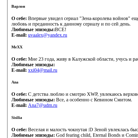
Варлон
О себе:
Впервые увидел сериал "Зена-королева войнов" еще 
любовь и преданность к данному сериалу и по сей день.
Любимые эпизоды:
ВСЕ!
E-mail:
uvaalex@yandex.ru
МеХХ
О себе:
Мне 23 года, живу в Калужской области, учусь и р
Любимые эпизоды:
E-mail:
xxi04@mail.ru
Ana
О себе:
С детства люблю и смотрю XWP, увлекаюсь верхово
Любимые эпизоды:
Все, а особенно с Кевином Смитом.
E-mail:
Ana7@udm.ru
Sisilia
О себе:
Bеселая и малость чокнутая :D Зеной увлеклась быс
Любимые эпизоды:
God fearing child, Eternal Bonds и C