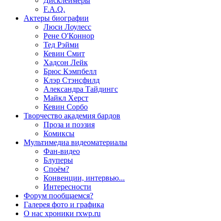
Дисклеймеры
F.A.Q.
Актеры
биографии
Люси Лоулесс
Рене О'Коннор
Тед Рэйми
Кевин Смит
Хадсон Лейк
Брюс Кэмпбелл
Клэр Стэнсфилд
Александра Тайдингс
Майкл Херст
Кевин Сорбо
Творчество
академия бардов
Проза и поэзия
Комиксы
Мультимедиа
видеоматериалы
Фан-видео
Блуперы
Споём?
Конвенции, интервью...
Интересности
Форум
пообщаемся?
Галерея
фото и графика
О нас
хроники rxwp.ru