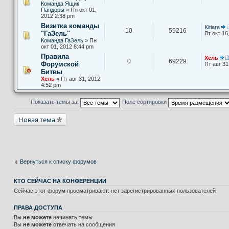
Команда Ящик
о
Пандоры
» Пн окт 01,
о
2012 2:38 pm
б
щ
Визитка команды
т
Kitiara
е
10
59216
"ГаЗель"
Вт окт 16
н
к
Команда ГаЗель
» Пн
и
окт 01, 2012 8:44 pm
ю
Правила
Хель
0
69229
Форумской
Пт авг 31
Битвы
Хель
» Пт авг 31, 2012
4:52 pm
Показать темы за:
Поле сортировки
Новая тема
Вернуться к списку форумов
КТО СЕЙЧАС НА КОНФЕРЕНЦИИ
Сейчас этот форум просматривают: нет зарегистрированных пользователей
ПРАВА ДОСТУПА
Вы
не можете
начинать темы
Вы
не можете
отвечать на сообщения