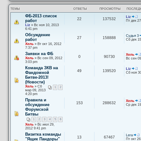
ТЕМЫ
ОТВЕТЫ
ПРОСМОТРЫ
ПОСЛЕД
ФБ-2013 список
Liz
22
137532
П
работ
Пт дек 27
е
Liz
» Вс ноя 10, 2013
р
6:41 pm
е
Обсуждение
й
Судья 3
27
158888
т
работ
Сб дек 15
и
Хель
» Вт окт 16, 2012
к
7:37 pm
п
Заявки на ФБ
о
Хель
0
90730
с
Хель
» Вс сен 09, 2012
Вс сен 09
л
3:03 pm
е
Команда ЗКВ на
Liz
д
49
139520
П
Фандомной
Сб ноя 30
н
е
е
Битве-2013!
р
м
(Новости)
е
у
Хель
» Сб
й
1
2
с
мар 09, 2013
т
о
4:20 pm
и
о
к
б
Правила и
Хель
п
153
288632
щ
обсуждение
Ср дек 19
о
е
Форумской
с
н
л
Битвы
и
е
ю
1
2
3
4
5
6
д
Хель
» Вс июл 29,
н
2012 9:41 pm
е
м
Визитка команды
Lera
у
13
67467
"Ящик Пандоры"
Пт окт 26
с