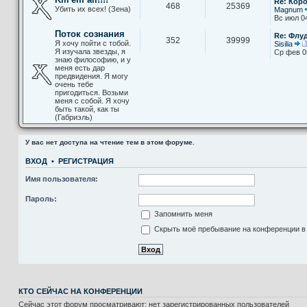
Re: Кор
468
25369
Убить их всех! (Зена)
Magnum
Вс июл 0
Поток сознания
Re: Флу
352
39999
Я хочу пойти с тобой.
Sisilia
Я изучала звезды, я
Ср фев 0
знаю философию, и у
меня есть дар
предвидения. Я могу
очень тебе
пригодиться. Возьми
меня с собой. Я хочу
быть такой, как ты
(Габриэль)
У вас нет доступа на чтение тем в этом форуме.
ВХОД
•
РЕГИСТРАЦИЯ
Имя пользователя:
Пароль:
Запомнить меня
Скрыть моё пребывание на конференции в 
КТО СЕЙЧАС НА КОНФЕРЕНЦИИ
Сейчас этот форум просматривают: нет зарегистрированных пользователей