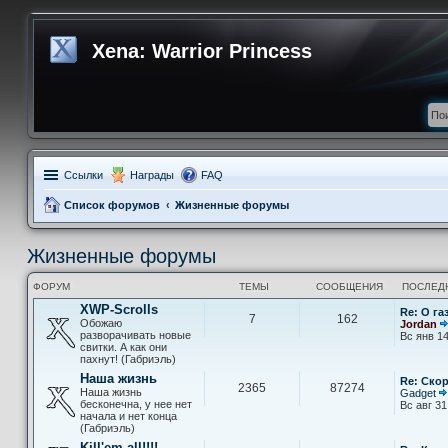
Xena: Warrior Princess
Ссылки
Награды
FAQ
Список форумов
Жизненные форумы
Жизненные форумы
ФОРУМ
ТЕМЫ
СООБЩЕНИЯ
ПОСЛЕД
XWP-Scrolls
Re: О га
7
162
Обожаю
Jordan
разворачивать новые
Вс янв 14
свитки. А как они
пахнут! (Габриэль)
Наша жизнь
Re: Скор
2365
87274
Наша жизнь
Gadget
бесконечна, у нее нет
Вс авг 31
начала и нет конца
(Габриэль)
Kill'em all!!!!