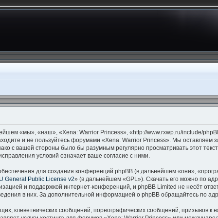
ейшем «мы», «наш», «Xena: Warrior Princess», «http://www.rxwp.ru/include/ph
аходите и не пользуйтесь форумами «Xena: Warrior Princess». Мы оставляем 
нако с вашей стороны было бы разумным регулярно просматривать этот текст
исправления условий означает ваше согласие с ними.
беспечения для создания конференций phpBB (в дальнейшем «они», «прогр
 General Public License v2
» (в дальнейшем «GPL»). Скачать его можно по ад
изацией и поддержкой интернет-конференций, и phpBB Limited не несёт отве
оведения в них. За дополнительной информацией о phpBB обращайтесь по ад
щих, клеветнических сообщений, порнографических сообщений, призывов к н