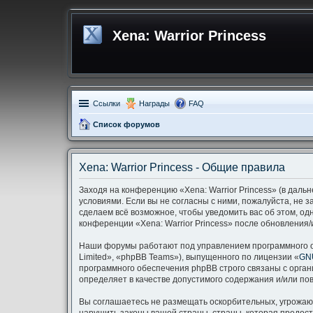
Xena: Warrior Princess
Ссылки
Награды
FAQ
Список форумов
Xena: Warrior Princess - Общие правила
Заходя на конференцию «Xena: Warrior Princess» (в дальн
условиями. Если вы не согласны с ними, пожалуйста, не з
сделаем всё возможное, чтобы уведомить вас об этом, од
конференции «Xena: Warrior Princess» после обновления/
Наши форумы работают под управлением программного о
Limited», «phpBB Teams»), выпущенного по лицензии «
GNU
программного обеспечения phpBB строго связаны с орган
определяет в качестве допустимого содержания и/или п
Вы соглашаетесь не размещать оскорбительных, угрожаю