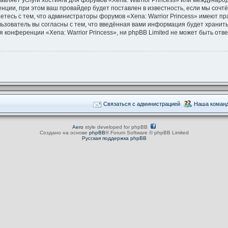
авляет услуги хостинга для форумов «Xena: Warrior Princess» или междунар
ции, при этом ваш провайдер будет поставлен в известность, если мы сочт
тесь с тем, что администраторы форумов «Xena: Warrior Princess» имеют пр
льзователь вы согласны с тем, что введённая вами информация будет хранить
конференции «Xena: Warrior Princess», ни phpBB Limited не может быть ответ
Связаться с администрацией
Наша коман
Aero
style developed for phpBB
Создано на основе
phpBB
® Forum Software © phpBB Limited
Русская поддержка phpBB