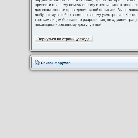
нарушить законы вашей страны, страны, которая предост
привести к вашему немедленному отключению от конферен
для возможности проведения такой политики. Вы соглашае
любую тему в любое время по своему усмотрению. Как по
третьим лицам без вашего разрешения, ни администрация 
несанкционированному доступу к ней.
Вернуться на страницу входа
Список форумов