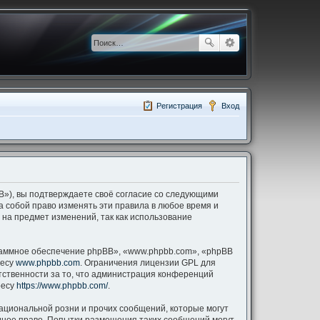
Регистрация
Вход
pBB»), вы подтверждаете своё согласие со следующими
за собой право изменять эти правила в любое время и
 на предмет изменений, так как использование
аммное обеспечение phpBB», «www.phpbb.com», «phpBB
ресу
www.phpbb.com
. Ограничения лицензии GPL для
тственности за то, что администрация конференций
ресу
https://www.phpbb.com/
.
ациональной розни и прочих сообщений, которые могут