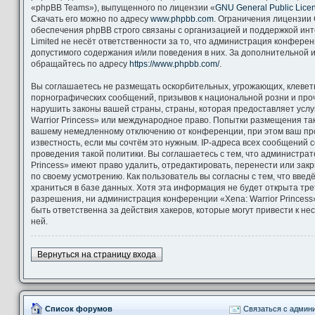
«phpBB Teams»), выпущенного по лицензии «
GNU General Public Lice
Скачать его можно по адресу
www.phpbb.com
. Ограничения лицензии
обеспечения phpBB строго связаны с организацией и поддержкой ин
Limited не несёт ответственности за то, что администрация конфере
допустимого содержания и/или поведения в них. За дополнительной
обращайтесь по адресу
https://www.phpbb.com/
.
Вы соглашаетесь не размещать оскорбительных, угрожающих, клевет
порнографических сообщений, призывов к национальной розни и про
нарушить законы вашей страны, страны, которая предоставляет услу
Warrior Princess» или международное право. Попытки размещения та
вашему немедленному отключению от конференции, при этом ваш пр
известность, если мы сочтём это нужным. IP-адреса всех сообщений
проведения такой политики. Вы соглашаетесь с тем, что администрат
Princess» имеют право удалить, отредактировать, перенести или зак
по своему усмотрению. Как пользователь вы согласны с тем, что вве
храниться в базе данных. Хотя эта информация не будет открыта тр
разрешения, ни администрация конференции «Xena: Warrior Princess»
быть ответственна за действия хакеров, которые могут привести к н
ней.
Вернуться на страницу входа
Список форумов
Связаться с админ