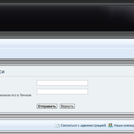
си
зменили его в Личном
Связаться с администрацией
Наша коман