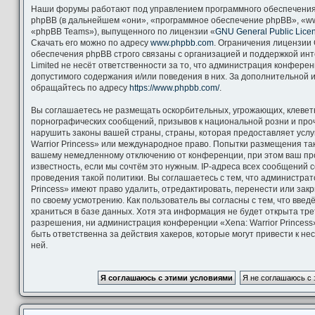
Наши форумы работают под управлением программного обеспечения
phpBB (в дальнейшем «они», «программное обеспечение phpBB», «ww
«phpBB Teams»), выпущенного по лицензии «
GNU General Public Lice
Скачать его можно по адресу
www.phpbb.com
. Ограничения лицензии
обеспечения phpBB строго связаны с организацией и поддержкой ин
Limited не несёт ответственности за то, что администрация конфере
допустимого содержания и/или поведения в них. За дополнительной
обращайтесь по адресу
https://www.phpbb.com/
.
Вы соглашаетесь не размещать оскорбительных, угрожающих, клевет
порнографических сообщений, призывов к национальной розни и про
нарушить законы вашей страны, страны, которая предоставляет услу
Warrior Princess» или международное право. Попытки размещения та
вашему немедленному отключению от конференции, при этом ваш пр
известность, если мы сочтём это нужным. IP-адреса всех сообщений
проведения такой политики. Вы соглашаетесь с тем, что администрат
Princess» имеют право удалить, отредактировать, перенести или зак
по своему усмотрению. Как пользователь вы согласны с тем, что вве
храниться в базе данных. Хотя эта информация не будет открыта тр
разрешения, ни администрация конференции «Xena: Warrior Princess»
быть ответственна за действия хакеров, которые могут привести к н
ней.