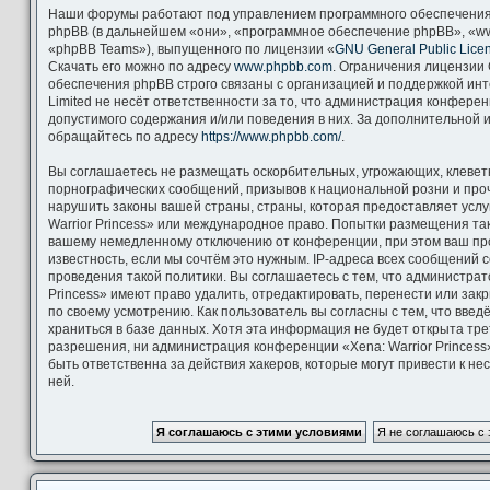
Наши форумы работают под управлением программного обеспечения
phpBB (в дальнейшем «они», «программное обеспечение phpBB», «ww
«phpBB Teams»), выпущенного по лицензии «
GNU General Public Lice
Скачать его можно по адресу
www.phpbb.com
. Ограничения лицензии
обеспечения phpBB строго связаны с организацией и поддержкой ин
Limited не несёт ответственности за то, что администрация конфере
допустимого содержания и/или поведения в них. За дополнительной
обращайтесь по адресу
https://www.phpbb.com/
.
Вы соглашаетесь не размещать оскорбительных, угрожающих, клевет
порнографических сообщений, призывов к национальной розни и про
нарушить законы вашей страны, страны, которая предоставляет услу
Warrior Princess» или международное право. Попытки размещения та
вашему немедленному отключению от конференции, при этом ваш пр
известность, если мы сочтём это нужным. IP-адреса всех сообщений
проведения такой политики. Вы соглашаетесь с тем, что администрат
Princess» имеют право удалить, отредактировать, перенести или зак
по своему усмотрению. Как пользователь вы согласны с тем, что вве
храниться в базе данных. Хотя эта информация не будет открыта тр
разрешения, ни администрация конференции «Xena: Warrior Princess»
быть ответственна за действия хакеров, которые могут привести к н
ней.