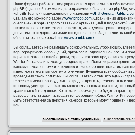
Наши форумы работают под управлением программного обеспечения
phpBB (в дальнейшем «они», «программное обеспечение phpBB», «ww
«phpBB Teams»), выпущенного по лицензии «
GNU General Public Lice
Скачать его можно по адресу
www.phpbb.com
. Ограничения лицензии
обеспечения phpBB строго связаны с организацией и поддержкой ин
Limited не несёт ответственности за то, что администрация конфере
допустимого содержания и/или поведения в них. За дополнительной
обращайтесь по адресу
https://www.phpbb.com/
.
Вы соглашаетесь не размещать оскорбительных, угрожающих, клевет
порнографических сообщений, призывов к национальной розни и про
нарушить законы вашей страны, страны, которая предоставляет услу
Warrior Princess» или международное право. Попытки размещения та
вашему немедленному отключению от конференции, при этом ваш пр
известность, если мы сочтём это нужным. IP-адреса всех сообщений
проведения такой политики. Вы соглашаетесь с тем, что администрат
Princess» имеют право удалить, отредактировать, перенести или зак
по своему усмотрению. Как пользователь вы согласны с тем, что вве
храниться в базе данных. Хотя эта информация не будет открыта тр
разрешения, ни администрация конференции «Xena: Warrior Princess»
быть ответственна за действия хакеров, которые могут привести к н
ней.