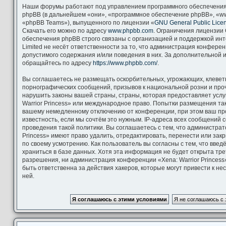
Наши форумы работают под управлением программного обеспечения
phpBB (в дальнейшем «они», «программное обеспечение phpBB», «ww
«phpBB Teams»), выпущенного по лицензии «
GNU General Public Lice
Скачать его можно по адресу
www.phpbb.com
. Ограничения лицензии
обеспечения phpBB строго связаны с организацией и поддержкой ин
Limited не несёт ответственности за то, что администрация конфере
допустимого содержания и/или поведения в них. За дополнительной
обращайтесь по адресу
https://www.phpbb.com/
.
Вы соглашаетесь не размещать оскорбительных, угрожающих, клевет
порнографических сообщений, призывов к национальной розни и про
нарушить законы вашей страны, страны, которая предоставляет услу
Warrior Princess» или международное право. Попытки размещения та
вашему немедленному отключению от конференции, при этом ваш пр
известность, если мы сочтём это нужным. IP-адреса всех сообщений
проведения такой политики. Вы соглашаетесь с тем, что администрат
Princess» имеют право удалить, отредактировать, перенести или зак
по своему усмотрению. Как пользователь вы согласны с тем, что вве
храниться в базе данных. Хотя эта информация не будет открыта тр
разрешения, ни администрация конференции «Xena: Warrior Princess»
быть ответственна за действия хакеров, которые могут привести к н
ней.