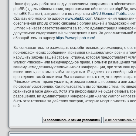
Наши форумы работают под управлением программного обеспечения
phpBB (в дальнейшем «они», «программное обеспечение phpBB», «ww
«phpBB Teams»), выпущенного по лицензии «
GNU General Public Lice
Скачать его можно по адресу
www.phpbb.com
. Ограничения лицензии
обеспечения phpBB строго связаны с организацией и поддержкой ин
Limited не несёт ответственности за то, что администрация конфере
допустимого содержания и/или поведения в них. За дополнительной
обращайтесь по адресу
https://www.phpbb.com/
.
Вы соглашаетесь не размещать оскорбительных, угрожающих, клевет
порнографических сообщений, призывов к национальной розни и про
нарушить законы вашей страны, страны, которая предоставляет услу
Warrior Princess» или международное право. Попытки размещения та
вашему немедленному отключению от конференции, при этом ваш пр
известность, если мы сочтём это нужным. IP-адреса всех сообщений
проведения такой политики. Вы соглашаетесь с тем, что администрат
Princess» имеют право удалить, отредактировать, перенести или зак
по своему усмотрению. Как пользователь вы согласны с тем, что вве
храниться в базе данных. Хотя эта информация не будет открыта тр
разрешения, ни администрация конференции «Xena: Warrior Princess»
быть ответственна за действия хакеров, которые могут привести к н
ней.