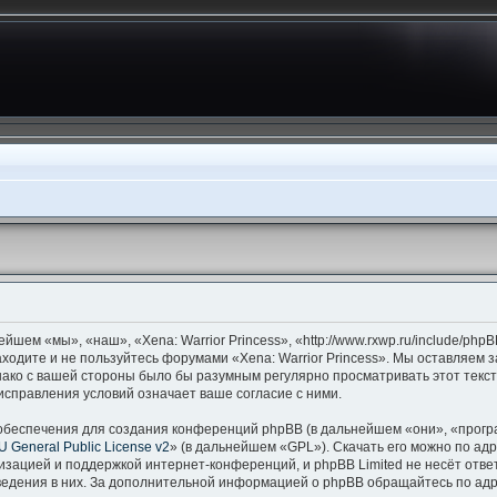
ейшем «мы», «наш», «Xena: Warrior Princess», «http://www.rxwp.ru/include/ph
аходите и не пользуйтесь форумами «Xena: Warrior Princess». Мы оставляем 
нако с вашей стороны было бы разумным регулярно просматривать этот текст
исправления условий означает ваше согласие с ними.
беспечения для создания конференций phpBB (в дальнейшем «они», «прогр
 General Public License v2
» (в дальнейшем «GPL»). Скачать его можно по ад
изацией и поддержкой интернет-конференций, и phpBB Limited не несёт отве
оведения в них. За дополнительной информацией о phpBB обращайтесь по ад