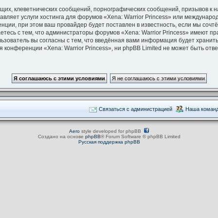
щих, клеветнических сообщений, порнографических сообщений, призывов к н
авляет услуги хостинга для форумов «Xena: Warrior Princess» или междунар
ции, при этом ваш провайдер будет поставлен в известность, если мы сочт
тесь с тем, что администраторы форумов «Xena: Warrior Princess» имеют пр
льзователь вы согласны с тем, что введённая вами информация будет хранить
конференции «Xena: Warrior Princess», ни phpBB Limited не может быть ответ
Связаться с администрацией
Наша коман
Aero
style developed for phpBB
Создано на основе
phpBB
® Forum Software © phpBB Limited
Русская поддержка phpBB