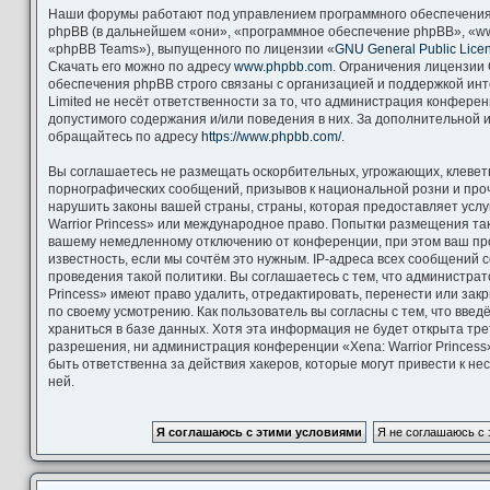
Наши форумы работают под управлением программного обеспечения
phpBB (в дальнейшем «они», «программное обеспечение phpBB», «ww
«phpBB Teams»), выпущенного по лицензии «
GNU General Public Lice
Скачать его можно по адресу
www.phpbb.com
. Ограничения лицензии
обеспечения phpBB строго связаны с организацией и поддержкой ин
Limited не несёт ответственности за то, что администрация конфере
допустимого содержания и/или поведения в них. За дополнительной
обращайтесь по адресу
https://www.phpbb.com/
.
Вы соглашаетесь не размещать оскорбительных, угрожающих, клевет
порнографических сообщений, призывов к национальной розни и про
нарушить законы вашей страны, страны, которая предоставляет услу
Warrior Princess» или международное право. Попытки размещения та
вашему немедленному отключению от конференции, при этом ваш пр
известность, если мы сочтём это нужным. IP-адреса всех сообщений
проведения такой политики. Вы соглашаетесь с тем, что администрат
Princess» имеют право удалить, отредактировать, перенести или зак
по своему усмотрению. Как пользователь вы согласны с тем, что вве
храниться в базе данных. Хотя эта информация не будет открыта тр
разрешения, ни администрация конференции «Xena: Warrior Princess»
быть ответственна за действия хакеров, которые могут привести к н
ней.