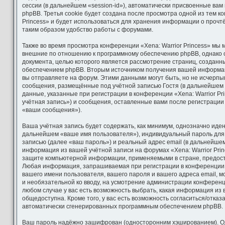
сессии (в дальнейшем «session-id»), автоматически присвоенные ва
phpBB. Третья cookie будет создана после просмотра одной из тем к
Princess» и будет использоваться для хранения информации о проч
таким образом удобство работы с форумами.
Также во время просмотра конференции «Xena: Warrior Princess» мы 
внешние по отношению к программному обеспечению phpBB, однако о
документа, целью которого является рассмотрение страниц, создан
обеспечением phpBB. Вторым источником получения вашей информа
вы отправляете на форум. Этими данными могут быть, но не исчерп
сообщения, размещённые под учётной записью Гостя (в дальнейшем
данные, указанные при регистрации в конференции «Xena: Warrior Pr
учётная запись») и сообщения, оставленные вами после регистрации
«ваши сообщения»).
Ваша учётная запись будет содержать, как минимум, однозначно иде
дальнейшем «ваше имя пользователя»), индивидуальный пароль для
записью (далее «ваш пароль») и реальный адрес email (в дальнейшем
информация из вашей учётной записи на форумах «Xena: Warrior Pri
защите компьютерной информации, применяемыми в стране, предост
Любая информация, запрашиваемая при регистрации в конференции «X
вашего имени пользователя, вашего пароля и вашего адреса email, м
и необязательной ко вводу, на усмотрение администрации конференции
любом случае у вас есть возможность выбрать, какая информация из 
общедоступна. Кроме того, у вас есть возможность согласиться/отказ
автоматически сгенерированных программным обеспечением phpBB.
Ваш пароль надёжно зашифрован (односторонним хэшированием). О