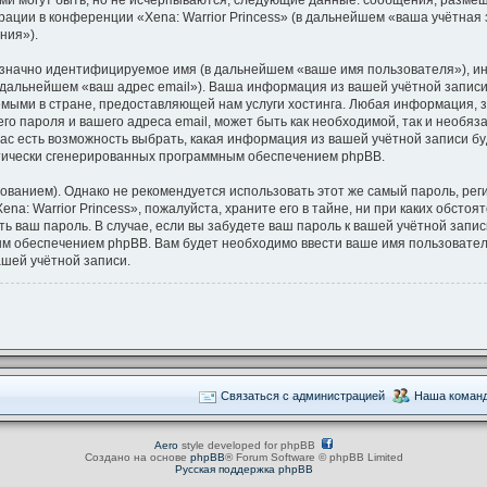
ми могут быть, но не исчерпываются, следующие данные: сообщения, разме
ации в конференции «Xena: Warrior Princess» (в дальнейшем «ваша учётная
ния»).
нозначно идентифицируемое имя (в дальнейшем «ваше имя пользователя»), и
 дальнейшем «ваш адрес email»). Ваша информация из вашей учётной записи 
ыми в стране, предоставляющей нам услуги хостинга. Любая информация, 
его пароля и вашего адреса email, может быть как необходимой, так и необя
 вас есть возможность выбрать, какая информация из вашей учётной записи бу
атически сгенерированных программным обеспечением phpBB.
нием). Однако не рекомендуется использовать этот же самый пароль, регис
a: Warrior Princess», пожалуйста, храните его в тайне, ни при каких обстоят
ать ваш пароль. В случае, если вы забудете ваш пароль к вашей учётной зап
 обеспечением phpBB. Вам будет необходимо ввести ваше имя пользователя 
шей учётной записи.
Связаться с администрацией
Наша коман
Aero
style developed for phpBB
Создано на основе
phpBB
® Forum Software © phpBB Limited
Русская поддержка phpBB