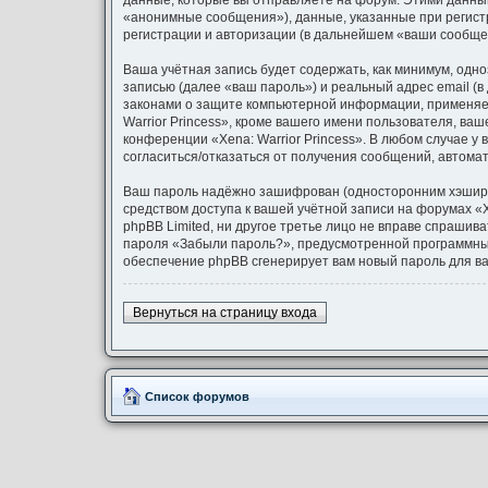
данные, которые вы отправляете на форум. Этими данны
«анонимные сообщения»), данные, указанные при регистр
регистрации и авторизации (в дальнейшем «ваши сообще
Ваша учётная запись будет содержать, как минимум, од
записью (далее «ваш пароль») и реальный адрес email (в
законами о защите компьютерной информации, применяем
Warrior Princess», кроме вашего имени пользователя, ваш
конференции «Xena: Warrior Princess». В любом случае у
согласиться/отказаться от получения сообщений, автом
Ваш пароль надёжно зашифрован (односторонним хэширова
средством доступа к вашей учётной записи на форумах «Xen
phpBB Limited, ни другое третье лицо не вправе спрашив
пароля «Забыли пароль?», предусмотренной программным
обеспечение phpBB сгенерирует вам новый пароль для ва
Вернуться на страницу входа
Список форумов