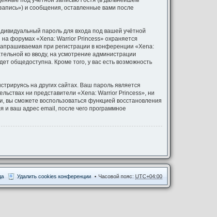
щённые под учётной записью Гостя (в дальнейшем
 запись») и сообщения, оставленные вами после
ндивидуальный пароль для входа под вашей учётной
на форумах «Xena: Warrior Princess» охраняется
запрашиваемая при регистрации в конференции «Xena:
зательной ко вводу, на усмотрение администрации
дет общедоступна. Кроме того, у вас есть возможность
трируясь на других сайтах. Ваш пароль является
ельствах ни представители «Xena: Warrior Princess», ни
иси, вы сможете воспользоваться функцией восстановления
и ваш адрес email, после чего программное
да
Удалить cookies конференции
Часовой пояс:
UTC+04:00