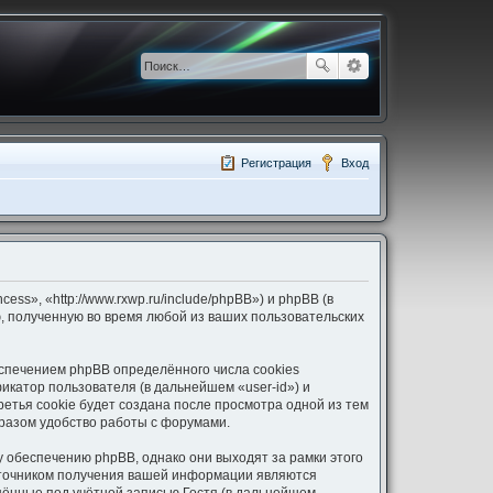
Регистрация
Вход
ess», «http://www.rxwp.ru/include/phpBB») и phpBB (в
 полученную во время любой из ваших пользовательских
еспечением phpBB определённого числа cookies
икатор пользователя (в дальнейшем «user-id») и
етья cookie будет создана после просмотра одной из тем
бразом удобство работы с форумами.
у обеспечению phpBB, однако они выходят за рамки этого
сточником получения вашей информации являются