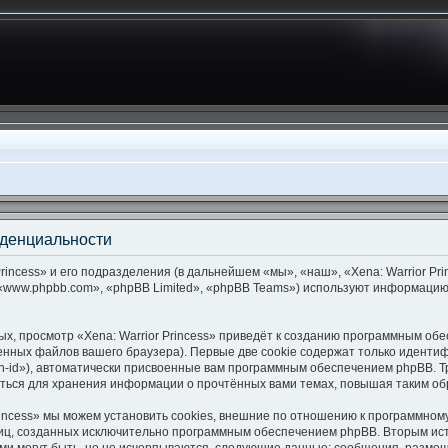
фиденциальности
incess» и его подразделения (в дальнейшем «мы», «наш», «Xena: Warrior Princ
www.phpbb.com», «phpBB Limited», «phpBB Teams») используют информацию,
, просмотр «Xena: Warrior Princess» приведёт к созданию программным об
нных файлов вашего браузера). Первые две cookie содержат только идентиф
-id»), автоматически присвоенные вам программным обеспечением phpBB. Тр
ваться для хранения информации о прочтённых вами темах, повышая таким о
rincess» мы можем установить cookies, внешние по отношению к программном
аниц, созданных исключительно программным обеспечением phpBB. Вторым и