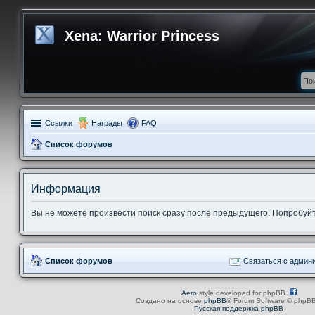
Xena: Warrior Princess
Ссылки
Награды
FAQ
Список форумов
Информация
Вы не можете произвести поиск сразу после предыдущего. Попробуйте
Список форумов
Связаться с админ
Aero
style developed for phpBB
Создано на основе
phpBB
® Forum Software © phpBB
Русская поддержка phpBB