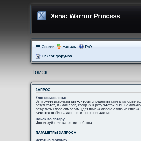
Xena: Warrior Princess
Ссылки
Награды
FAQ
Список форумов
Поиск
ЗАПРОС
Ключевые слова:
Вы можете использовать
+
, чтобы определить слова, которые д
результатах, и
-
для слов, которых в результатах быть не должн
разделить слова символом
|
для поиска любого слова из списка
качестве шаблона для частичного совпадения.
Поиск по автору:
Используйте * в качестве шаблона.
ПАРАМЕТРЫ ЗАПРОСА
Искать в форумах: