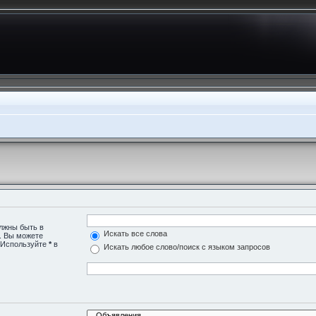
олжны быть в
Искать все слова
о. Вы можете
. Используйте
*
в
Искать любое слово/поиск с языком запросов