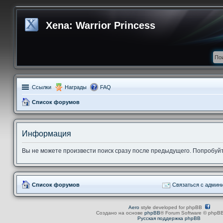
Xena: Warrior Princess
Ссылки
Награды
FAQ
Список форумов
Информация
Вы не можете произвести поиск сразу после предыдущего. Попробуйт
Список форумов
Связаться с админ
Aero
style developed for phpBB
Создано на основе
phpBB
® Forum Software © phpBB
Русская поддержка phpBB