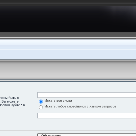
олжны быть в
Искать все слова
о. Вы можете
. Используйте
*
в
Искать любое слово/поиск с языком запросов