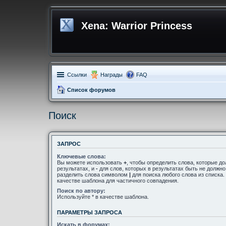
Xena: Warrior Princess
Ссылки
Награды
FAQ
Список форумов
Поиск
ЗАПРОС
Ключевые слова:
Вы можете использовать
+
, чтобы определить слова, которые д
результатах, и
-
для слов, которых в результатах быть не должн
разделить слова символом
|
для поиска любого слова из списка
качестве шаблона для частичного совпадения.
Поиск по автору:
Используйте * в качестве шаблона.
ПАРАМЕТРЫ ЗАПРОСА
Искать в форумах: