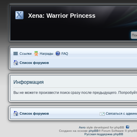
Xena: Warrior Princess
Ссылки
Награды
FAQ
Список форумов
Информация
Вы не можете произвести поиск сразу после предыдущего. Попробуйте
Список форумов
Связаться с админ
Aero
style developed for phpBB
Создано на основе
phpBB
® Forum Software © phpBB
Русская поддержка phpBB