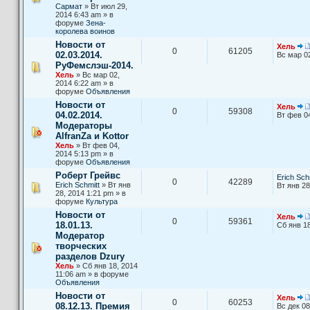
Сармат
» Вт июл 29,
2014 6:43 am » в
форуме
Зена-
королева воинов
Новости от
Хель
0
61205
02.03.2014.
Вс мар 0
РуФемслэш-2014.
Хель
» Вс мар 02,
2014 6:22 am » в
форуме
Объявления
Новости от
Хель
0
59308
04.02.2014.
Вт фев 0
Модераторы
AlfranZa и Kottor
Хель
» Вт фев 04,
2014 5:13 pm » в
форуме
Объявления
Роберт Грейвс
Erich Sch
0
42289
Erich Schmitt
» Вт янв
Вт янв 28
28, 2014 1:21 pm » в
форуме
Культура
Новости от
Хель
0
59361
18.01.13.
Сб янв 18
Модератор
творческих
разделов Dzury
Хель
» Сб янв 18, 2014
11:06 am » в форуме
Объявления
Новости от
Хель
0
60253
08.12.13. Премия
Вс дек 08