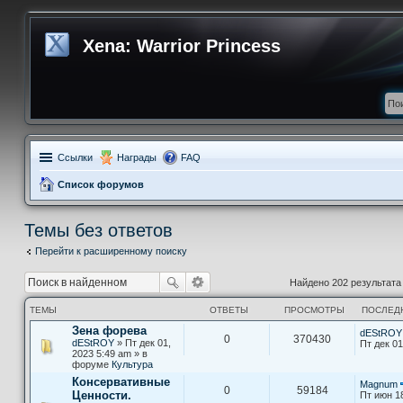
Xena: Warrior Princess
Ссылки
Награды
FAQ
Список форумов
Темы без ответов
Перейти к расширенному поиску
Найдено 202 результат
ТЕМЫ
ОТВЕТЫ
ПРОСМОТРЫ
ПОСЛЕД
Зена форева
dEStROY
0
370430
dEStROY
» Пт дек 01,
Пт дек 01
2023 5:49 am » в
форуме
Культура
Консервативные
Magnum
0
59184
Ценности.
Пт июн 1