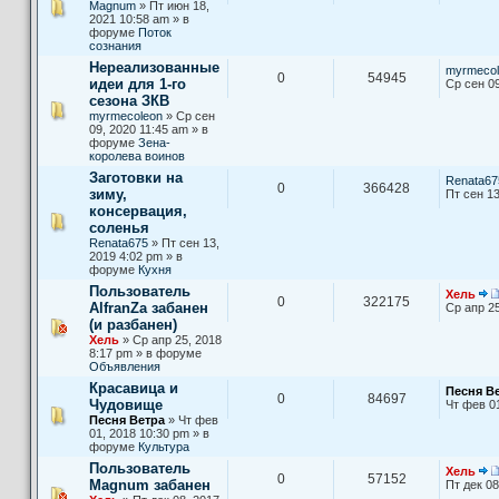
Magnum
» Пт июн 18,
2021 10:58 am » в
форуме
Поток
сознания
Нереализованные
myrmecol
0
54945
идеи для 1-го
Ср сен 09
сезона ЗКВ
myrmecoleon
» Ср сен
09, 2020 11:45 am » в
форуме
Зена-
королева воинов
Заготовки на
Renata67
0
366428
зиму,
Пт сен 13
консервация,
соленья
Renata675
» Пт сен 13,
2019 4:02 pm » в
форуме
Кухня
Пользователь
Хель
0
322175
AlfranZa забанен
Ср апр 25
(и разбанен)
Хель
» Ср апр 25, 2018
8:17 pm » в форуме
Объявления
Красавица и
Песня В
0
84697
Чудовище
Чт фев 0
Песня Ветра
» Чт фев
01, 2018 10:30 pm » в
форуме
Культура
Пользователь
Хель
0
57152
Magnum забанен
Пт дек 08