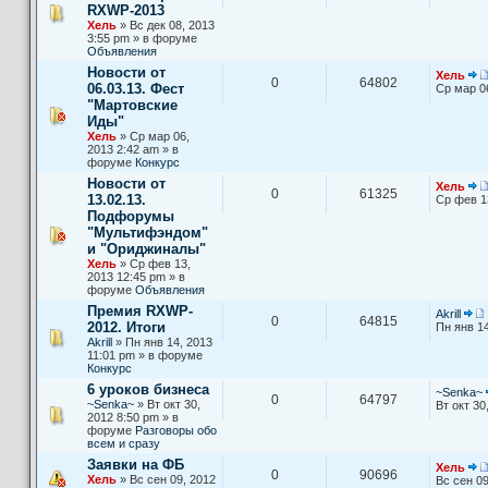
RXWP-2013
Хель
» Вс дек 08, 2013
3:55 pm » в форуме
Объявления
Новости от
Хель
0
64802
06.03.13. Фест
Ср мар 0
"Мартовские
Иды"
Хель
» Ср мар 06,
2013 2:42 am » в
форуме
Конкурс
Новости от
Хель
0
61325
13.02.13.
Ср фев 1
Подфорумы
"Мультифэндом"
и "Ориджиналы"
Хель
» Ср фев 13,
2013 12:45 pm » в
форуме
Объявления
Премия RXWP-
Akrill
0
64815
2012. Итоги
Пн янв 14
Akrill
» Пн янв 14, 2013
11:01 pm » в форуме
Конкурс
6 уроков бизнеса
~Senka~
0
64797
~Senka~
» Вт окт 30,
Вт окт 30
2012 8:50 pm » в
форуме
Разговоры обо
всем и сразу
Заявки на ФБ
Хель
0
90696
Хель
» Вс сен 09, 2012
Вс сен 09