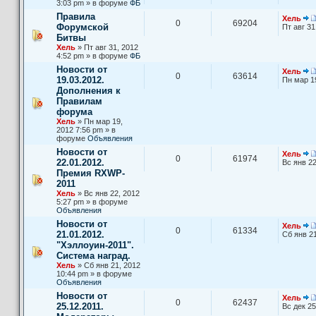
3:03 pm » в форуме
ФБ
Правила
Хель
0
69204
Форумской
Пт авг 31
Битвы
Хель
» Пт авг 31, 2012
4:52 pm » в форуме
ФБ
Новости от
Хель
0
63614
19.03.2012.
Пн мар 1
Дополнения к
Правилам
форума
Хель
» Пн мар 19,
2012 7:56 pm » в
форуме
Объявления
Новости от
Хель
0
61974
22.01.2012.
Вс янв 22
Премия RXWP-
2011
Хель
» Вс янв 22, 2012
5:27 pm » в форуме
Объявления
Новости от
Хель
0
61334
21.01.2012.
Сб янв 21
"Хэллоуин-2011".
Система наград.
Хель
» Сб янв 21, 2012
10:44 pm » в форуме
Объявления
Новости от
Хель
0
62437
25.12.2011.
Вс дек 25