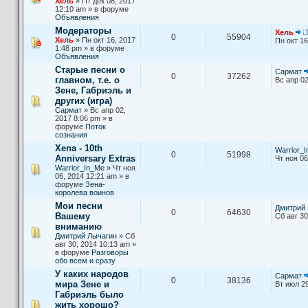
Хель
» Пт дек 08, 2017
12:10 am » в форуме
Объявления
Модераторы
Хель
0
55904
Хель
» Пн окт 16, 2017
Пн окт 16
1:48 pm » в форуме
Объявления
Старые песни о
Сармат
0
37262
главном, т.е. о
Вс апр 02
Зене, Габриэль и
других (игра)
Сармат
» Вс апр 02,
2017 8:06 pm » в
форуме
Поток
сознания
Xena - 10th
Warrior_
0
51998
Anniversary Extras
Чт ноя 06
Warrior_In_Me
» Чт ноя
06, 2014 12:21 am » в
форуме
Зена-
королева воинов
Мои песни
Дмитрий 
0
64630
Вашему
Сб авг 30
вниманию
Дмитрий Лычагин
» Сб
авг 30, 2014 10:13 am »
в форуме
Разговоры
обо всем и сразу
У каких народов
Сармат
0
38136
мира Зене и
Вт июл 29
Габриэль было
жить хорошо?