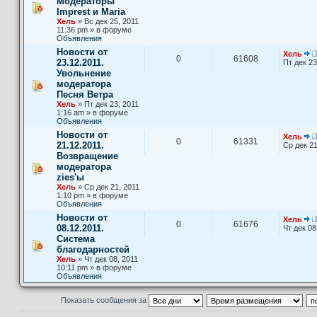
Модераторы
Imprest и Maria
Хель
» Вс дек 25, 2011
11:36 pm » в форуме
Объявления
Новости от
Хель
0
61608
23.12.2011.
Пт дек 23
Увольнение
модератора
Песня Ветра
Хель
» Пт дек 23, 2011
1:16 am » в форуме
Объявления
Новости от
Хель
0
61331
21.12.2011.
Ср дек 21
Возвращение
модератора
zies'ы
Хель
» Ср дек 21, 2011
1:10 pm » в форуме
Объявления
Новости от
Хель
0
61676
08.12.2011.
Чт дек 08
Система
благодарностей
Хель
» Чт дек 08, 2011
10:11 pm » в форуме
Объявления
Показать сообщения за