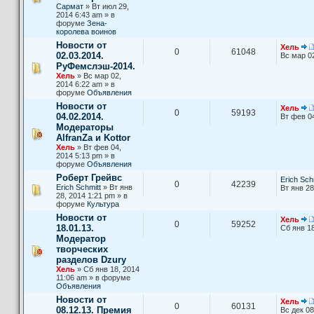
Сармат
» Вт июл 29,
2014 6:43 am » в
форуме
Зена-
королева воинов
Новости от
Хель
0
61048
02.03.2014.
Вс мар 0
РуФемслэш-2014.
Хель
» Вс мар 02,
2014 6:22 am » в
форуме
Объявления
Новости от
Хель
0
59193
04.02.2014.
Вт фев 0
Модераторы
AlfranZa и Kottor
Хель
» Вт фев 04,
2014 5:13 pm » в
форуме
Объявления
Роберт Грейвс
Erich Sch
0
42239
Erich Schmitt
» Вт янв
Вт янв 28
28, 2014 1:21 pm » в
форуме
Культура
Новости от
Хель
0
59252
18.01.13.
Сб янв 18
Модератор
творческих
разделов Dzury
Хель
» Сб янв 18, 2014
11:06 am » в форуме
Объявления
Новости от
Хель
0
60131
08.12.13. Премия
Вс дек 08