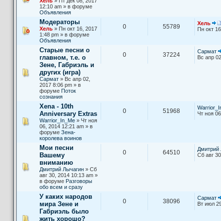
Хель
» Пт дек 08, 2017
12:10 am » в форуме
Объявления
Модераторы
Хель
0
55789
Хель
» Пн окт 16, 2017
Пн окт 16
1:48 pm » в форуме
Объявления
Старые песни о
Сармат
0
37224
главном, т.е. о
Вс апр 02
Зене, Габриэль и
других (игра)
Сармат
» Вс апр 02,
2017 8:06 pm » в
форуме
Поток
сознания
Xena - 10th
Warrior_
0
51968
Anniversary Extras
Чт ноя 06
Warrior_In_Me
» Чт ноя
06, 2014 12:21 am » в
форуме
Зена-
королева воинов
Мои песни
Дмитрий 
0
64510
Вашему
Сб авг 30
вниманию
Дмитрий Лычагин
» Сб
авг 30, 2014 10:13 am »
в форуме
Разговоры
обо всем и сразу
У каких народов
Сармат
0
38096
мира Зене и
Вт июл 29
Габриэль было
жить хорошо?