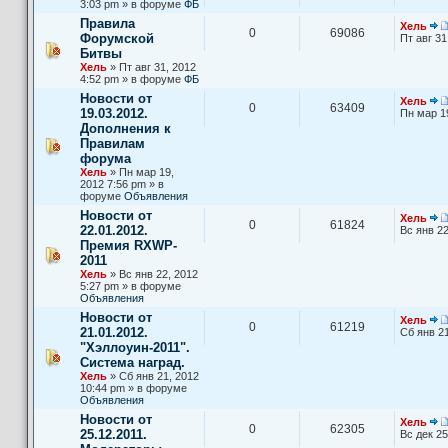
3:03 pm » в форуме
ФБ
Правила
Хель
0
69086
Форумской
Пт авг 31
Битвы
Хель
» Пт авг 31, 2012
4:52 pm » в форуме
ФБ
Новости от
Хель
0
63409
19.03.2012.
Пн мар 1
Дополнения к
Правилам
форума
Хель
» Пн мар 19,
2012 7:56 pm » в
форуме
Объявления
Новости от
Хель
0
61824
22.01.2012.
Вс янв 22
Премия RXWP-
2011
Хель
» Вс янв 22, 2012
5:27 pm » в форуме
Объявления
Новости от
Хель
0
61219
21.01.2012.
Сб янв 21
"Хэллоуин-2011".
Система наград.
Хель
» Сб янв 21, 2012
10:44 pm » в форуме
Объявления
Новости от
Хель
0
62305
25.12.2011.
Вс дек 25