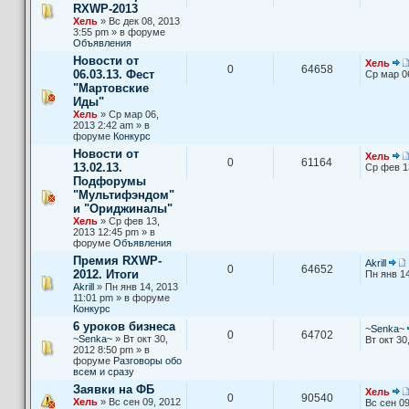
RXWP-2013
Хель
» Вс дек 08, 2013
3:55 pm » в форуме
Объявления
Новости от
Хель
0
64658
06.03.13. Фест
Ср мар 0
"Мартовские
Иды"
Хель
» Ср мар 06,
2013 2:42 am » в
форуме
Конкурс
Новости от
Хель
0
61164
13.02.13.
Ср фев 1
Подфорумы
"Мультифэндом"
и "Ориджиналы"
Хель
» Ср фев 13,
2013 12:45 pm » в
форуме
Объявления
Премия RXWP-
Akrill
0
64652
2012. Итоги
Пн янв 14
Akrill
» Пн янв 14, 2013
11:01 pm » в форуме
Конкурс
6 уроков бизнеса
~Senka~
0
64702
~Senka~
» Вт окт 30,
Вт окт 30
2012 8:50 pm » в
форуме
Разговоры обо
всем и сразу
Заявки на ФБ
Хель
0
90540
Хель
» Вс сен 09, 2012
Вс сен 09