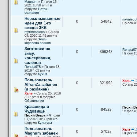
Magnum
» Пт июн 18,
2021 10:58 am » в
форуме
Поток
сознания
Нереализованные
myrmecol
0
54842
идеи для 1-го
Ср сен 09
сезона ЗКВ
myrmecoleon
» Ср сен
09, 2020 11:45 am » в
форуме
Зена-
королева воинов
Заготовки на
Renata67
0
366248
зиму,
Пт сен 13
консервация,
соленья
Renata675
» Пт сен 13,
2019 4:02 pm » в
форуме
Кухня
Пользователь
Хель
0
321992
AlfranZa забанен
Ср апр 25
(и разбанен)
Хель
» Ср апр 25, 2018
8:17 pm » в форуме
Объявления
Красавица и
Песня В
0
84529
Чудовище
Чт фев 0
Песня Ветра
» Чт фев
01, 2018 10:30 pm » в
форуме
Культура
Пользователь
Хель
0
57028
Magnum забанен
Пт дек 08