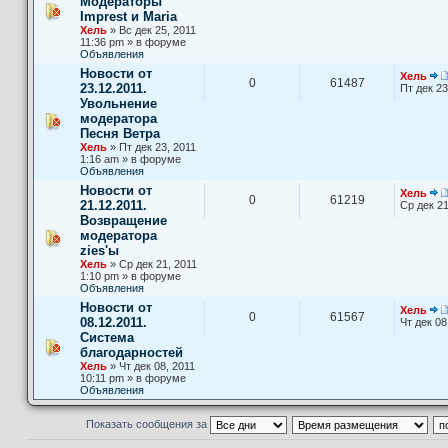
Модераторы
Imprest и Maria
Хель
» Вс дек 25, 2011
11:36 pm » в форуме
Объявления
Новости от
Хель
0
61487
23.12.2011.
Пт дек 23
Увольнение
модератора
Песня Ветра
Хель
» Пт дек 23, 2011
1:16 am » в форуме
Объявления
Новости от
Хель
0
61219
21.12.2011.
Ср дек 21
Возвращение
модератора
zies'ы
Хель
» Ср дек 21, 2011
1:10 pm » в форуме
Объявления
Новости от
Хель
0
61567
08.12.2011.
Чт дек 08
Система
благодарностей
Хель
» Чт дек 08, 2011
10:11 pm » в форуме
Объявления
Показать сообщения за