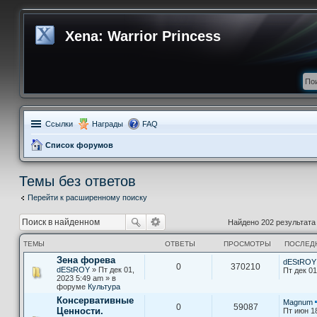
Xena: Warrior Princess
Ссылки
Награды
FAQ
Список форумов
Темы без ответов
Перейти к расширенному поиску
Найдено 202 результат
ТЕМЫ
ОТВЕТЫ
ПРОСМОТРЫ
ПОСЛЕД
Зена форева
dEStROY
0
370210
dEStROY
» Пт дек 01,
Пт дек 01
2023 5:49 am » в
форуме
Культура
Консервативные
Magnum
0
59087
Ценности.
Пт июн 1