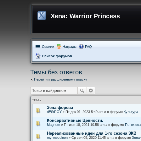
Xena: Warrior Princess
Ссылки
Награды
FAQ
Список форумов
Темы без ответов
Перейти к расширенному поиску
ТЕМЫ
Зена форева
dEStROY
» Пт дек 01, 2023 5:49 am » в форуме
Культура
Консервативные Ценности.
Magnum
» Пт июн 18, 2021 10:58 am » в форуме
Поток со
Нереализованные идеи для 1-го сезона ЗКВ
myrmecoleon
» Ср сен 09, 2020 11:45 am » в форуме
Зена-