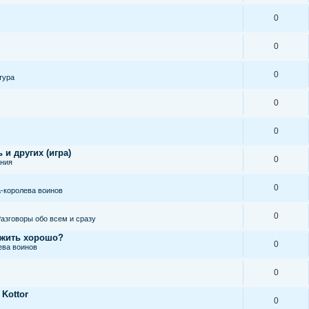
0
0
0
тура
0
0
 и других (игра)
0
ания
0
-королева воинов
0
азговоры обо всем и сразу
 жить хорошо?
0
ева воинов
0
 Kottor
0