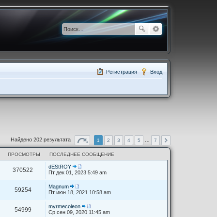
Регистрация
Вход
Найдено 202 результата
1
2
3
4
5
…
7
ПРОСМОТРЫ
ПОСЛЕДНЕЕ СООБЩЕНИЕ
dEStROY
370522
П
Пт дек 01, 2023 5:49 am
е
р
Magnum
е
59254
П
Пт июн 18, 2021 10:58 am
й
е
т
р
myrmecoleon
и
е
54999
П
Ср сен 09, 2020 11:45 am
к
й
е