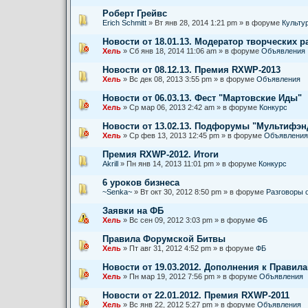
Роберт Грейвс
Erich Schmitt
» Вт янв 28, 2014 1:21 pm » в форуме
Культу
Новости от 18.01.13. Модератор творческих р
Хель
» Сб янв 18, 2014 11:06 am » в форуме
Объявления
Новости от 08.12.13. Премия RXWP-2013
Хель
» Вс дек 08, 2013 3:55 pm » в форуме
Объявления
Новости от 06.03.13. Фест "Мартовские Иды"
Хель
» Ср мар 06, 2013 2:42 am » в форуме
Конкурс
Новости от 13.02.13. Подфорумы "Мультифэ
Хель
» Ср фев 13, 2013 12:45 pm » в форуме
Объявления
Премия RXWP-2012. Итоги
Akrill
» Пн янв 14, 2013 11:01 pm » в форуме
Конкурс
6 уроков бизнеса
~Senka~
» Вт окт 30, 2012 8:50 pm » в форуме
Разговоры 
Заявки на ФБ
Хель
» Вс сен 09, 2012 3:03 pm » в форуме
ФБ
Правила Форумской Битвы
Хель
» Пт авг 31, 2012 4:52 pm » в форуме
ФБ
Новости от 19.03.2012. Дополнения к Правил
Хель
» Пн мар 19, 2012 7:56 pm » в форуме
Объявления
Новости от 22.01.2012. Премия RXWP-2011
Хель
» Вс янв 22, 2012 5:27 pm » в форуме
Объявления