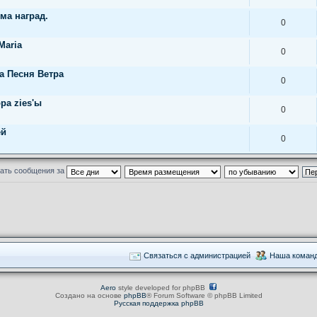
ема наград.
0
Maria
0
а Песня Ветра
0
ра zies'ы
0
ей
0
ать сообщения за
Связаться с администрацией
Наша коман
Aero
style developed for phpBB
Создано на основе
phpBB
® Forum Software © phpBB Limited
Русская поддержка phpBB