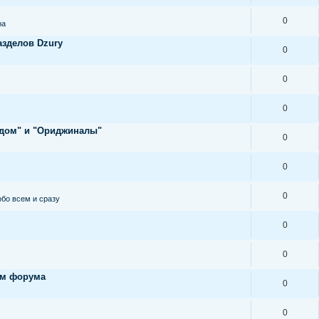
0
ра
азделов Dzury
0
0
0
ндом" и "Ориджиналы"
0
0
0
обо всем и сразу
0
0
ам форума
0
0