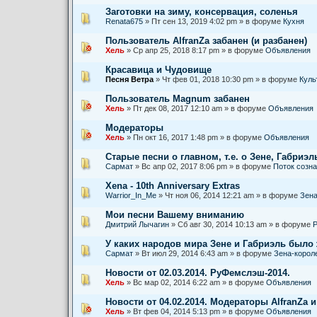
Заготовки на зиму, консервация, соленья
Renata675
» Пт сен 13, 2019 4:02 pm » в форуме
Кухня
Пользователь AlfranZa забанен (и разбанен)
Хель
» Ср апр 25, 2018 8:17 pm » в форуме
Объявления
Красавица и Чудовище
Песня Ветра
» Чт фев 01, 2018 10:30 pm » в форуме
Куль
Пользователь Magnum забанен
Хель
» Пт дек 08, 2017 12:10 am » в форуме
Объявления
Модераторы
Хель
» Пн окт 16, 2017 1:48 pm » в форуме
Объявления
Старые песни о главном, т.е. о Зене, Габриэль
Сармат
» Вс апр 02, 2017 8:06 pm » в форуме
Поток созн
Xena - 10th Anniversary Extras
Warrior_In_Me
» Чт ноя 06, 2014 12:21 am » в форуме
Зена
Мои песни Вашему вниманию
Дмитрий Лычагин
» Сб авг 30, 2014 10:13 am » в форуме
Р
У каких народов мира Зене и Габриэль было
Сармат
» Вт июл 29, 2014 6:43 am » в форуме
Зена-корол
Новости от 02.03.2014. РуФемслэш-2014.
Хель
» Вс мар 02, 2014 6:22 am » в форуме
Объявления
Новости от 04.02.2014. Модераторы AlfranZa и
Хель
» Вт фев 04, 2014 5:13 pm » в форуме
Объявления