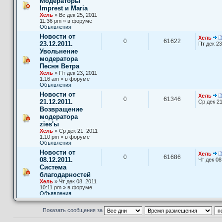
Модераторы
Imprest и Maria
Хель
» Вс дек 25, 2011
11:36 pm » в форуме
Объявления
Новости от
Хель
0
61622
23.12.2011.
Пт дек 23
Увольнение
модератора
Песня Ветра
Хель
» Пт дек 23, 2011
1:16 am » в форуме
Объявления
Новости от
Хель
0
61346
21.12.2011.
Ср дек 21
Возвращение
модератора
zies'ы
Хель
» Ср дек 21, 2011
1:10 pm » в форуме
Объявления
Новости от
Хель
0
61686
08.12.2011.
Чт дек 08
Система
благодарностей
Хель
» Чт дек 08, 2011
10:11 pm » в форуме
Объявления
Показать сообщения за