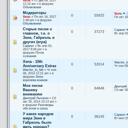
Хель
» Пт дек 08, 2017
12:10 am » в форуме
Объявления
Модераторы
Хель
0
55925
Хель
» Пн окт 16, 2017
Пн окт 16
1:48 pm » в форуме
Объявления
Старые песни о
Сармат
0
37273
главном, т.е. о
Вс апр 02
Зене, Габриэль и
других (игра)
Сармат
» Вс апр 02,
2017 8:06 pm » в
форуме
Поток
сознания
Xena - 10th
Warrior_
0
52014
Anniversary Extras
Чт ноя 06
Warrior_In_Me
» Чт ноя
06, 2014 12:21 am » в
форуме
Зена-
королева воинов
Мои песни
Дмитрий 
0
64648
Вашему
Сб авг 30
вниманию
Дмитрий Лычагин
» Сб
авг 30, 2014 10:13 am »
в форуме
Разговоры
обо всем и сразу
У каких народов
Сармат
0
38145
мира Зене и
Вт июл 29
Габриэль было
жить хорошо?