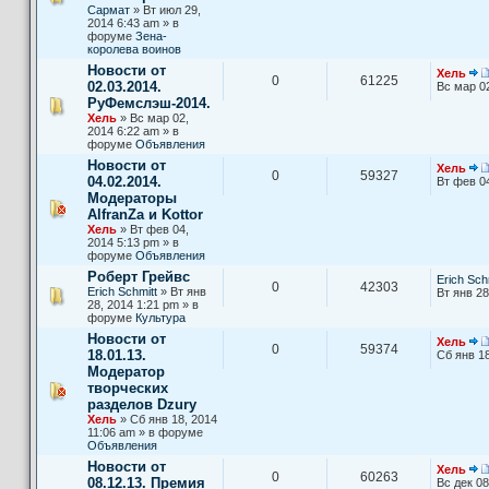
Сармат
» Вт июл 29,
2014 6:43 am » в
форуме
Зена-
королева воинов
Новости от
Хель
0
61225
02.03.2014.
Вс мар 0
РуФемслэш-2014.
Хель
» Вс мар 02,
2014 6:22 am » в
форуме
Объявления
Новости от
Хель
0
59327
04.02.2014.
Вт фев 0
Модераторы
AlfranZa и Kottor
Хель
» Вт фев 04,
2014 5:13 pm » в
форуме
Объявления
Роберт Грейвс
Erich Sch
0
42303
Erich Schmitt
» Вт янв
Вт янв 28
28, 2014 1:21 pm » в
форуме
Культура
Новости от
Хель
0
59374
18.01.13.
Сб янв 18
Модератор
творческих
разделов Dzury
Хель
» Сб янв 18, 2014
11:06 am » в форуме
Объявления
Новости от
Хель
0
60263
08.12.13. Премия
Вс дек 08