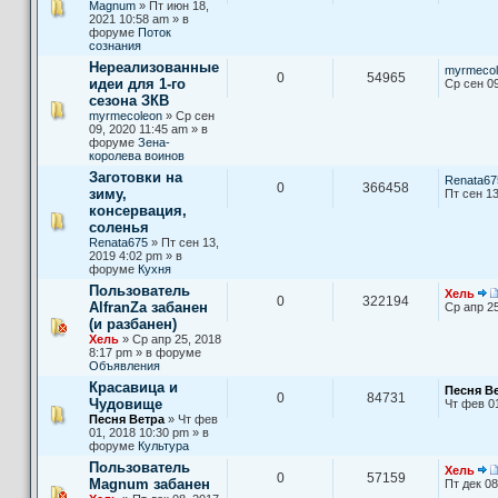
Magnum
» Пт июн 18,
2021 10:58 am » в
форуме
Поток
сознания
Нереализованные
myrmecol
0
54965
идеи для 1-го
Ср сен 09
сезона ЗКВ
myrmecoleon
» Ср сен
09, 2020 11:45 am » в
форуме
Зена-
королева воинов
Заготовки на
Renata67
0
366458
зиму,
Пт сен 13
консервация,
соленья
Renata675
» Пт сен 13,
2019 4:02 pm » в
форуме
Кухня
Пользователь
Хель
0
322194
AlfranZa забанен
Ср апр 25
(и разбанен)
Хель
» Ср апр 25, 2018
8:17 pm » в форуме
Объявления
Красавица и
Песня В
0
84731
Чудовище
Чт фев 0
Песня Ветра
» Чт фев
01, 2018 10:30 pm » в
форуме
Культура
Пользователь
Хель
0
57159
Magnum забанен
Пт дек 08