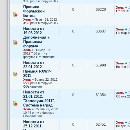
3:03 pm » в форуме
ФБ
Правила
Хель
0
69220
Форумской
Пт авг 31
Битвы
Хель
» Пт авг 31, 2012
4:52 pm » в форуме
ФБ
Новости от
Хель
0
63637
19.03.2012.
Пн мар 1
Дополнения к
Правилам
форума
Хель
» Пн мар 19,
2012 7:56 pm » в
форуме
Объявления
Новости от
Хель
0
61998
22.01.2012.
Вс янв 22
Премия RXWP-
2011
Хель
» Вс янв 22, 2012
5:27 pm » в форуме
Объявления
Новости от
Хель
0
61354
21.01.2012.
Сб янв 21
"Хэллоуин-2011".
Система наград.
Хель
» Сб янв 21, 2012
10:44 pm » в форуме
Объявления
Новости от
Хель
0
62451
25.12.2011.
Вс дек 25