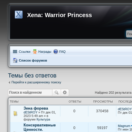
Xena: Warrior Princess
Ссылки
Награды
FAQ
Список форумов
Темы без ответов
Перейти к расширенному поиску
Найдено 202 результат
ТЕМЫ
ОТВЕТЫ
ПРОСМОТРЫ
ПОСЛЕД
Зена форева
dEStROY
0
370458
dEStROY
» Пт дек 01,
Пт дек 01
2023 5:49 am » в
форуме
Культура
Консервативные
Magnum
0
59197
Ценности.
Пт июн 1