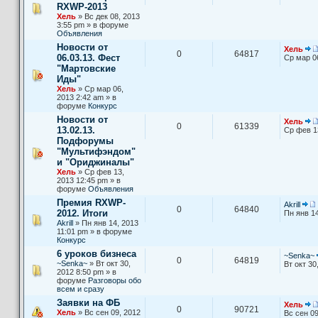
RXWP-2013
Хель
» Вс дек 08, 2013
3:55 pm » в форуме
Объявления
Новости от
Хель
0
64817
06.03.13. Фест
Ср мар 0
"Мартовские
Иды"
Хель
» Ср мар 06,
2013 2:42 am » в
форуме
Конкурс
Новости от
Хель
0
61339
13.02.13.
Ср фев 1
Подфорумы
"Мультифэндом"
и "Ориджиналы"
Хель
» Ср фев 13,
2013 12:45 pm » в
форуме
Объявления
Премия RXWP-
Akrill
0
64840
2012. Итоги
Пн янв 14
Akrill
» Пн янв 14, 2013
11:01 pm » в форуме
Конкурс
6 уроков бизнеса
~Senka~
0
64819
~Senka~
» Вт окт 30,
Вт окт 30
2012 8:50 pm » в
форуме
Разговоры обо
всем и сразу
Заявки на ФБ
Хель
0
90721
Хель
» Вс сен 09, 2012
Вс сен 09