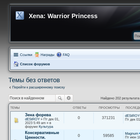
Xena: Warrior Princess
Ссылки
Награды
FAQ
Список форумов
Темы без ответов
Перейти к расширенному поиску
Найдено 202 результат
ТЕМЫ
ОТВЕТЫ
ПРОСМОТРЫ
ПОСЛЕД
Зена форева
dEStROY
0
371231
dEStROY
» Пт дек 01,
Пт дек 01
2023 5:49 am » в
форуме
Культура
Консервативные
Magnum
0
59585
Ценности.
Пт июн 1