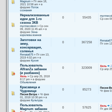
Magnum
» Пт июн 18,
2021 10:58 am » в
форуме
Поток
сознания
Нереализованные
myrmecol
0
55435
идеи для 1-го
Ср сен 09
сезона ЗКВ
myrmecoleon
» Ср сен
09, 2020 11:45 am » в
форуме
Зена-
королева воинов
Заготовки на
Renata67
0
367258
зиму,
Пт сен 13
консервация,
соленья
Renata675
» Пт сен 13,
2019 4:02 pm » в
форуме
Кухня
Пользователь
Хель
0
323009
AlfranZa забанен
Ср апр 25
(и разбанен)
Хель
» Ср апр 25, 2018
8:17 pm » в форуме
Объявления
Красавица и
Песня В
0
85273
Чудовище
Чт фев 0
Песня Ветра
» Чт фев
01, 2018 10:30 pm » в
форуме
Культура
Пользователь
Хель
0
57625
Magnum забанен
Пт дек 08