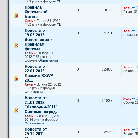
3:03 pm » в форуме
ФБ
Правила
Хель
0
69612
Форумской
Пт авг 31
Битвы
Хель
» Пт авг 31, 2012
4:52 pm » в форуме
ФБ
Новости от
Хель
0
64151
19.03.2012.
Пн мар 1
Дополнения к
Правилам
форума
Хель
» Пн мар 19,
2012 7:56 pm » в
форуме
Объявления
Новости от
Хель
0
62468
22.01.2012.
Вс янв 22
Премия RXWP-
2011
Хель
» Вс янв 22, 2012
5:27 pm » в форуме
Объявления
Новости от
Хель
0
61837
21.01.2012.
Сб янв 21
"Хэллоуин-2011".
Система наград.
Хель
» Сб янв 21, 2012
10:44 pm » в форуме
Объявления
Новости от
Хель
0
62929
25.12.2011.
Вс дек 25