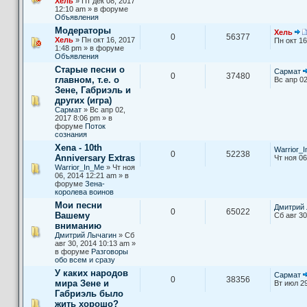
Хель
» Пт дек 08, 2017
12:10 am » в форуме
Объявления
Модераторы
Хель
0
56377
Хель
» Пн окт 16, 2017
Пн окт 16
1:48 pm » в форуме
Объявления
Старые песни о
Сармат
0
37480
главном, т.е. о
Вс апр 02
Зене, Габриэль и
других (игра)
Сармат
» Вс апр 02,
2017 8:06 pm » в
форуме
Поток
сознания
Xena - 10th
Warrior_
0
52238
Anniversary Extras
Чт ноя 06
Warrior_In_Me
» Чт ноя
06, 2014 12:21 am » в
форуме
Зена-
королева воинов
Мои песни
Дмитрий 
0
65022
Вашему
Сб авг 30
вниманию
Дмитрий Лычагин
» Сб
авг 30, 2014 10:13 am »
в форуме
Разговоры
обо всем и сразу
У каких народов
Сармат
0
38356
мира Зене и
Вт июл 29
Габриэль было
жить хорошо?