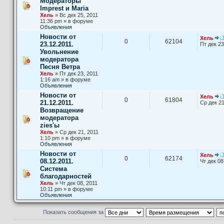
Модераторы
Imprest и Maria
Хель
» Вс дек 25, 2011
11:36 pm » в форуме
Объявления
Новости от
Хель
0
62104
23.12.2011.
Пт дек 23
Увольнение
модератора
Песня Ветра
Хель
» Пт дек 23, 2011
1:16 am » в форуме
Объявления
Новости от
Хель
0
61804
21.12.2011.
Ср дек 21
Возвращение
модератора
zies'ы
Хель
» Ср дек 21, 2011
1:10 pm » в форуме
Объявления
Новости от
Хель
0
62174
08.12.2011.
Чт дек 08
Система
благодарностей
Хель
» Чт дек 08, 2011
10:11 pm » в форуме
Объявления
Показать сообщения за