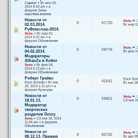
Сармат
» Вт июл 29,
2014 6:43 am » в
форуме
Зена-
королева воинов
Новости от
Хель
0
61720
02.03.2014.
Вс мар 0
РуФемслэш-2014.
Хель
» Вс мар 02,
2014 6:22 am » в
форуме
Объявления
Новости от
Хель
0
59776
04.02.2014.
Вт фев 0
Модераторы
AlfranZa и Kottor
Хель
» Вт фев 04,
2014 5:13 pm » в
форуме
Объявления
Роберт Грейвс
Erich Sch
0
42541
Erich Schmitt
» Вт янв
Вт янв 28
28, 2014 1:21 pm » в
форуме
Культура
Новости от
Хель
0
59851
18.01.13.
Сб янв 18
Модератор
творческих
разделов Dzury
Хель
» Сб янв 18, 2014
11:06 am » в форуме
Объявления
Новости от
Хель
0
60742
08.12.13. Премия
Вс дек 08