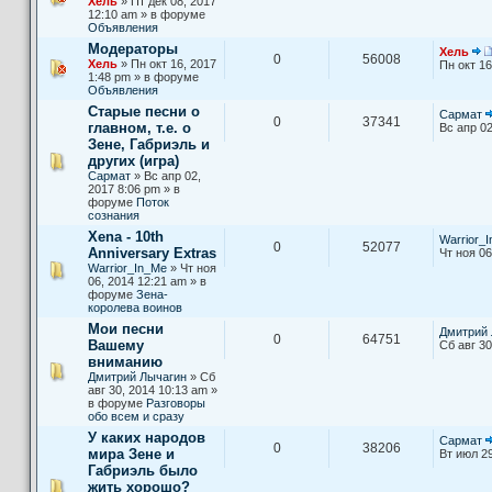
Хель
» Пт дек 08, 2017
12:10 am » в форуме
Объявления
Модераторы
Хель
0
56008
Хель
» Пн окт 16, 2017
Пн окт 16
1:48 pm » в форуме
Объявления
Старые песни о
Сармат
0
37341
главном, т.е. о
Вс апр 02
Зене, Габриэль и
других (игра)
Сармат
» Вс апр 02,
2017 8:06 pm » в
форуме
Поток
сознания
Xena - 10th
Warrior_
0
52077
Anniversary Extras
Чт ноя 06
Warrior_In_Me
» Чт ноя
06, 2014 12:21 am » в
форуме
Зена-
королева воинов
Мои песни
Дмитрий 
0
64751
Вашему
Сб авг 30
вниманию
Дмитрий Лычагин
» Сб
авг 30, 2014 10:13 am »
в форуме
Разговоры
обо всем и сразу
У каких народов
Сармат
0
38206
мира Зене и
Вт июл 29
Габриэль было
жить хорошо?