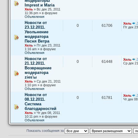
Модераторы
Imprest и Maria
Хель
» Вс дек 25, 2011
11:36 pm » в форуме
Объявления
Новости от
Хель
0
61706
23.12.2011.
Пт дек 23
Увольнение
модератора
Песня Ветра
Хель
» Пт дек 23, 2011
1:16 am » в форуме
Объявления
Новости от
Хель
0
61448
21.12.2011.
Ср дек 21
Возвращение
модератора
zies'ы
Хель
» Ср дек 21, 2011
1:10 pm » в форуме
Объявления
Новости от
Хель
0
61781
08.12.2011.
Чт дек 08
Система
благодарностей
Хель
» Чт дек 08, 2011
10:11 pm » в форуме
Объявления
Показать сообщения за