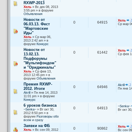
RXWP-2013
Хель
» Вс дек 08, 2013
3:55 pm » в форуме
Объявления
Новости от
Хель
0
64915
06.03.13. Фест
Ср мар 0
"Мартовские
Иды"
Хель
» Ср мар 06,
2013 2:42 am » в
форуме
Конкурс
Новости от
Хель
0
61442
13.02.13.
Ср фев 1
Подфорумы
"Мультифэндом"
и "Ориджиналы"
Хель
» Ср фев 13,
2013 12:45 pm » в
форуме
Объявления
Премия RXWP-
Akrill
0
64946
2012. Итоги
Пн янв 14
Akrill
» Пн янв 14, 2013
11:01 pm » в форуме
Конкурс
6 уроков бизнеса
~Senka~
0
64913
~Senka~
» Вт окт 30,
Вт окт 30
2012 8:50 pm » в
форуме
Разговоры обо
всем и сразу
Заявки на ФБ
Хель
0
90862
Хель
» Вс сен 09, 2012
Вс сен 09