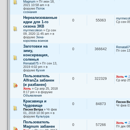
Magnum
» Пт июн 18,
2021 10:58 am » в
форуме
Поток
сознания
Нереализованные
myrmecol
0
55063
идеи для 1-го
Ср сен 09
сезона ЗКВ
myrmecoleon
» Ср сен
09, 2020 11:45 am » в
форуме
Зена-
королева воинов
Заготовки на
Renata67
0
366642
зиму,
Пт сен 13
консервация,
соленья
Renata675
» Пт сен 13,
2019 4:02 pm » в
форуме
Кухня
Пользователь
Хель
0
322329
AlfranZa забанен
Ср апр 25
(и разбанен)
Хель
» Ср апр 25, 2018
8:17 pm » в форуме
Объявления
Красавица и
Песня В
0
84873
Чудовище
Чт фев 0
Песня Ветра
» Чт фев
01, 2018 10:30 pm » в
форуме
Культура
Пользователь
Хель
0
57266
Magnum забанен
Пт дек 08