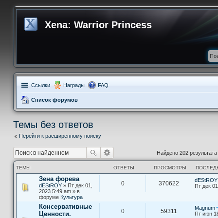
Xena: Warrior Princess
Ссылки
Награды
FAQ
Список форумов
Темы без ответов
Перейти к расширенному поиску
Найдено 202 результат
ТЕМЫ
ОТВЕТЫ
ПРОСМОТРЫ
ПОСЛЕД
Зена форева
dEStROY
0
370622
dEStROY
» Пт дек 01,
Пт дек 01
2023 5:49 am » в
форуме
Культура
Консервативные
Magnum
0
59311
Ценности.
Пт июн 1