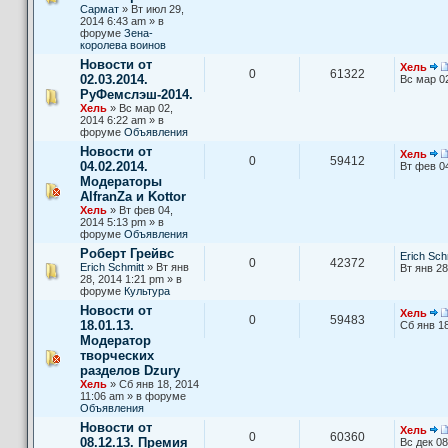
Сармат
» Вт июл 29,
2014 6:43 am » в
форуме
Зена-
королева воинов
Новости от
Хель
0
61322
02.03.2014.
Вс мар 0
РуФемслэш-2014.
Хель
» Вс мар 02,
2014 6:22 am » в
форуме
Объявления
Новости от
Хель
0
59412
04.02.2014.
Вт фев 0
Модераторы
AlfranZa и Kottor
Хель
» Вт фев 04,
2014 5:13 pm » в
форуме
Объявления
Роберт Грейвс
Erich Sch
0
42372
Erich Schmitt
» Вт янв
Вт янв 28
28, 2014 1:21 pm » в
форуме
Культура
Новости от
Хель
0
59483
18.01.13.
Сб янв 18
Модератор
творческих
разделов Dzury
Хель
» Сб янв 18, 2014
11:06 am » в форуме
Объявления
Новости от
Хель
0
60360
08.12.13. Премия
Вс дек 08