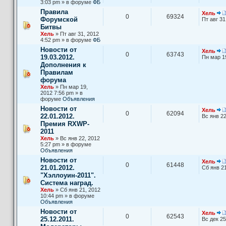
3:03 pm » в форуме
ФБ
Правила
Хель
0
69324
Форумской
Пт авг 31
Битвы
Хель
» Пт авг 31, 2012
4:52 pm » в форуме
ФБ
Новости от
Хель
0
63743
19.03.2012.
Пн мар 1
Дополнения к
Правилам
форума
Хель
» Пн мар 19,
2012 7:56 pm » в
форуме
Объявления
Новости от
Хель
0
62094
22.01.2012.
Вс янв 22
Премия RXWP-
2011
Хель
» Вс янв 22, 2012
5:27 pm » в форуме
Объявления
Новости от
Хель
0
61448
21.01.2012.
Сб янв 21
"Хэллоуин-2011".
Система наград.
Хель
» Сб янв 21, 2012
10:44 pm » в форуме
Объявления
Новости от
Хель
0
62543
25.12.2011.
Вс дек 25