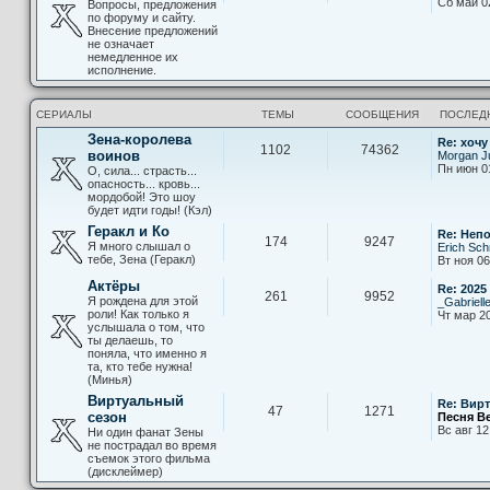
Сб май 0
Вопросы, предложения
по форуму и сайту.
Внесение предложений
не означает
немедленное их
исполнение.
СЕРИАЛЫ
ТЕМЫ
СООБЩЕНИЯ
ПОСЛЕД
Зена-королева
Re: хочу
1102
74362
воинов
Morgan Ju
Пн июн 0
О, сила... страсть...
опасность... кровь...
мордобой! Это шоу
будет идти годы! (Кэл)
Геракл и Ко
Re: Неп
174
9247
Я много слышал о
Erich Sch
тебе, Зена (Геракл)
Вт ноя 06
Актёры
Re: 2025
261
9952
Я рождена для этой
_Gabriell
роли! Как только я
Чт мар 20
услышала о том, что
ты делаешь, то
поняла, что именно я
та, кто тебе нужна!
(Минья)
Виртуальный
Re: Вир
47
1271
сезон
Песня В
Вс авг 12
Ни один фанат Зены
не пострадал во время
съемок этого фильма
(дисклеймер)