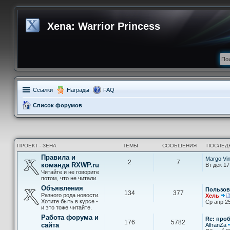
Xena: Warrior Princess
Ссылки
Награды
FAQ
Список форумов
ПРОЕКТ - ЗЕНА
ТЕМЫ
СООБЩЕНИЯ
ПОСЛЕД
Правила и
Margo Vi
2
7
команда RXWP.ru
Вт дек 17
Читайте и не говорите
потом, что не читали.
Объявления
Пользов
134
377
Разного рода новости.
Хель
Хотите быть в курсе -
Ср апр 25
и это тоже читайте.
Работа форума и
Re: про
176
5782
сайта
AlfranZa