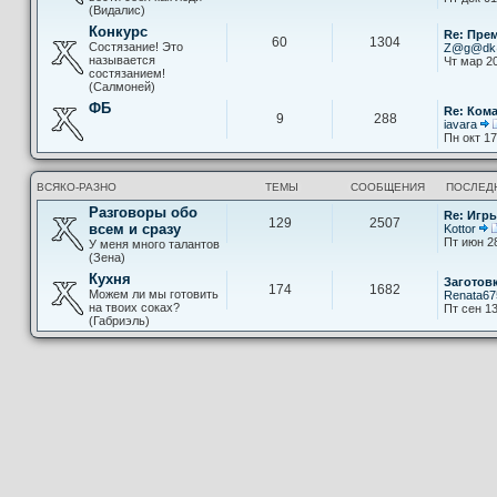
(Видалис)
Конкурс
Re: Пре
60
1304
Состязание! Это
Z@g@d
называется
Чт мар 20
состязанием!
(Салмоней)
ФБ
Re: Ком
9
288
iavara
Пн окт 17
ВСЯКО-РАЗНО
ТЕМЫ
СООБЩЕНИЯ
ПОСЛЕД
Разговоры обо
Re: Игры
129
2507
всем и сразу
Kottor
Пт июн 2
У меня много талантов
(Зена)
Кухня
Заготов
174
1682
Можем ли мы готовить
Renata67
на твоих соках?
Пт сен 13
(Габриэль)