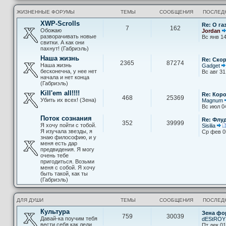
ЖИЗНЕННЫЕ ФОРУМЫ
ТЕМЫ
СООБЩЕНИЯ
ПОСЛЕД
XWP-Scrolls
Re: О га
7
162
Обожаю
Jordan
разворачивать новые
Вс янв 14
свитки. А как они
пахнут! (Габриэль)
Наша жизнь
Re: Скор
2365
87274
Наша жизнь
Gadget
бесконечна, у нее нет
Вс авг 31
начала и нет конца
(Габриэль)
Kill'em all!!!!
Re: Кор
468
25369
Убить их всех! (Зена)
Magnum
Вс июл 0
Поток сознания
Re: Флу
352
39999
Я хочу пойти с тобой.
Sisilia
Я изучала звезды, я
Ср фев 0
знаю философию, и у
меня есть дар
предвидения. Я могу
очень тебе
пригодиться. Возьми
меня с собой. Я хочу
быть такой, как ты
(Габриэль)
ДЛЯ ДУШИ
ТЕМЫ
СООБЩЕНИЯ
ПОСЛЕД
Культура
Зена фо
759
30039
Давай-ка поучим тебя
dEStROY
вести себя как леди
Пт дек 01