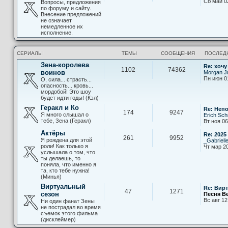
Сб май 0
Вопросы, предложения
по форуму и сайту.
Внесение предложений
не означает
немедленное их
исполнение.
СЕРИАЛЫ
ТЕМЫ
СООБЩЕНИЯ
ПОСЛЕД
Зена-королева
Re: хочу
1102
74362
воинов
Morgan Ju
Пн июн 0
О, сила... страсть...
опасность... кровь...
мордобой! Это шоу
будет идти годы! (Кэл)
Геракл и Ко
Re: Неп
174
9247
Я много слышал о
Erich Sch
тебе, Зена (Геракл)
Вт ноя 06
Актёры
Re: 2025
261
9952
Я рождена для этой
_Gabriell
роли! Как только я
Чт мар 20
услышала о том, что
ты делаешь, то
поняла, что именно я
та, кто тебе нужна!
(Минья)
Виртуальный
Re: Вир
47
1271
сезон
Песня В
Вс авг 12
Ни один фанат Зены
не пострадал во время
съемок этого фильма
(дисклеймер)