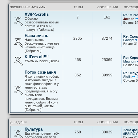
ЖИЗНЕННЫЕ ФОРУМЫ
ТЕМЫ
СООБЩЕНИЯ
ПОСЛЕД
XWP-Scrolls
Re: О га
7
162
Обожаю
Jordan
разворачивать новые
Вс янв 14
свитки. А как они
пахнут! (Габриэль)
Наша жизнь
Re: Скор
2365
87274
Наша жизнь
Gadget
бесконечна, у нее нет
Вс авг 31
начала и нет конца
(Габриэль)
Kill'em all!!!!
Re: Кор
468
25369
Убить их всех! (Зена)
Magnum
Вс июл 0
Поток сознания
Re: Флу
352
39999
Я хочу пойти с тобой.
Sisilia
Я изучала звезды, я
Ср фев 0
знаю философию, и у
меня есть дар
предвидения. Я могу
очень тебе
пригодиться. Возьми
меня с собой. Я хочу
быть такой, как ты
(Габриэль)
ДЛЯ ДУШИ
ТЕМЫ
СООБЩЕНИЯ
ПОСЛЕД
Культура
Зена фо
759
30039
Давай-ка поучим тебя
dEStROY
вести себя как леди
Пт дек 01