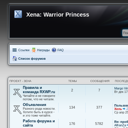
Xena: Warrior Princess
Ссылки
Награды
FAQ
Список форумов
ПРОЕКТ - ЗЕНА
ТЕМЫ
СООБЩЕНИЯ
ПОСЛЕД
Правила и
Margo Vi
2
7
команда RXWP.ru
Вт дек 17
Читайте и не говорите
потом, что не читали.
Объявления
Пользов
134
377
Разного рода новости.
Хель
Хотите быть в курсе -
Ср апр 25
и это тоже читайте.
Работа форума и
Re: про
176
5782
сайта
AlfranZa