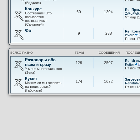
(Видалис)
Конкурс
Re: Пре
60
1304
Состязание! Это
Z@g@d
называется
Чт мар 20
состязанием!
(Салмоней)
ФБ
Re: Ком
9
288
iavara
Пн окт 17
ВСЯКО-РАЗНО
ТЕМЫ
СООБЩЕНИЯ
ПОСЛЕД
Разговоры обо
Re: Игры
129
2507
всем и сразу
Kottor
Пт июн 2
У меня много талантов
(Зена)
Кухня
Заготов
174
1682
Можем ли мы готовить
Renata67
на твоих соках?
Пт сен 13
(Габриэль)