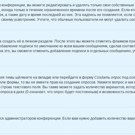
 конференции, вы можете редактировать и удалять только свои собственные
иногда только в течение ограниченного времени после его создания. Если кт
к, а также дату и время последней из них. Эта надпись не появляется, есл
 своему усмотрению. Учтите, что обычные пользователи не могут удалить сооб
 создать её в личном разделе. После этого вы можете отметить флажком пу
добавление подписи по умолчанию ко всем вашим сообщениям, сделав соотв
на это, вы сможете отменить добавление подписи в отдельных сообщениях, 
ия темы щёлкните на вкладке или перейдите в форму
Создать опрос
под осн
 или формы, то вы не имеете прав на создание опросов. Укажите вопрос и ка
строке текстового поля. Вы также можете задать количество вариантов, кото
проса в днях (0 означает, что опрос будет постоянным) и возможность поль
тся администратором конференции. Если вам нужно добавить количество вар