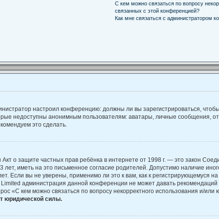
С кем можно связаться по вопросу некор
связанных с этой конференцией?
Как мне связаться с администратором к
администратор настроил конференцию: должны ли вы зарегистрироваться, чтоб
рые недоступны анонимным пользователям: аватары, личные сообщения, отпра
екомендуем это сделать.
, или Акт о защите частных прав ребёнка в интернете от 1998 г. — это закон С
лет, иметь на это письменное согласие родителей. Допустимо наличие иног
. Если вы не уверены, применимо ли это к вам, как к регистрирующемуся на
B Limited администрация данной конференции не может давать рекомендаций
прос «С кем можно связаться по вопросу некорректного использования и/или 
ет юридической силы.