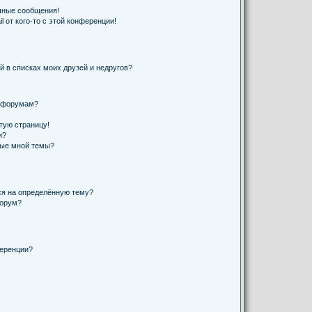
чные сообщения!
 от кого-то с этой конференции!
й в списках моих друзей и недругов?
и форумам?
стую страницу!
и?
ные мной темы?
ся на определённую тему?
форум?
ференции?