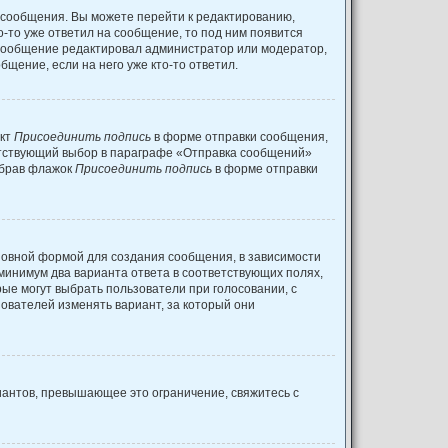
 сообщения. Вы можете перейти к редактированию,
о-то уже ответил на сообщение, то под ним появится
и сообщение редактировал администратор или модератор,
щение, если на него уже кто-то ответил.
нкт
Присоединить подпись
в форме отправки сообщения,
етствующий выбор в параграфе «Отправка сообщений»
убрав флажок
Присоединить подпись
в форме отправки
овной формой для создания сообщения, в зависимости
к минимум два варианта ответа в соответствующих полях,
рые могут выбрать пользователи при голосовании, с
зователей изменять вариант, за который они
иантов, превышающее это ограничение, свяжитесь с