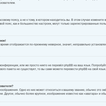
ьзователем.
овому поясу, а не к тому, в котором находитесь вы. В этом случае измените в
совой пояс, как и большинство настроек, могут только зарегистрированные по
ное!
но время отображается по-прежнему неверное, значит, неправильно установл
конференции, или же просто никто не перевёл phpBB на ваш язык. Попробуй
кового пакета не существует, то вы сами можете перевести phpBB на свой яз
зователя?
изображения. Одно из них может относиться к вашему званию, обычно это звёз
и. Другое, обычно более крупное, изображение известно как «аватара» и об