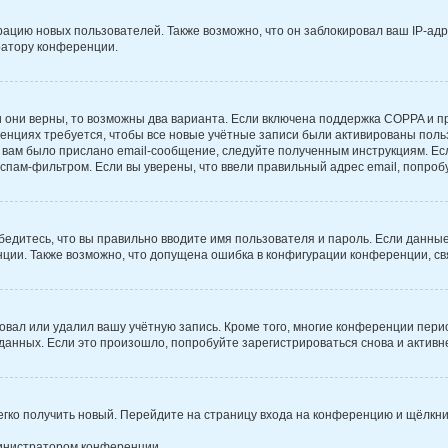
цию новых пользователей. Также возможно, что он заблокировал ваш IP-адр
ратору конференции.
 они верны, то возможны два варианта. Если включена поддержка COPPA и при
нциях требуется, чтобы все новые учётные записи были активированы поль
вам было прислано email-сообщение, следуйте полученным инструкциям. Есл
спам-фильтром. Если вы уверены, что ввели правильный адрес email, попроб
бедитесь, что вы правильно вводите имя пользователя и пароль. Если данны
енции. Также возможно, что допущена ошибка в конфигурации конференции, с
овал или удалил вашу учётную запись. Кроме того, многие конференции пер
нных. Если это произошло, попробуйте зарегистрироваться снова и активнее
легко получить новый. Перейдите на страницу входа на конференцию и щёлкн
министратором конференции.