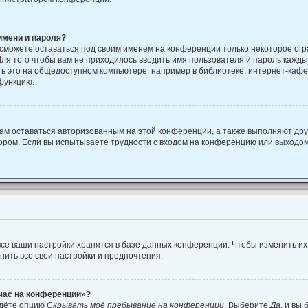
имени и пароля?
 сможете оставаться под своим именем на конференции только некоторое огр
Для того чтобы вам не приходилось вводить имя пользователя и пароль кажд
 это на общедоступном компьютере, например в библиотеке, интернет-кафе, 
 функцию.
вам оставаться авторизованным на этой конференции, а также выполняют дру
ором. Если вы испытываете трудности с входом на конференцию или выходом
се ваши настройки хранятся в базе данных конференции. Чтобы изменить их
нить все свои настройки и предпочтения.
йчас на конференции»?
йдёте опцию
Скрывать моё пребывание на конференции
. Выберите
Да
, и вы