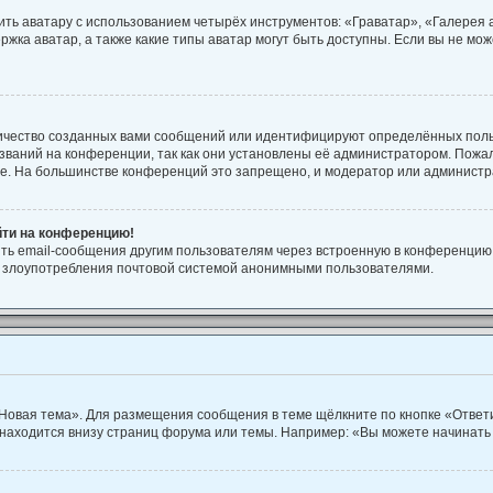
ть аватару с использованием четырёх инструментов: «Граватар», «Галерея
ржка аватар, а также какие типы аватар могут быть доступны. Если вы не м
ичество созданных вами сообщений или идентифицируют определённых поль
ваний на конференции, так как они установлены её администратором. Пож
ие. На большинстве конференций это запрещено, и модератор или администр
йти на конференцию!
ть email-сообщения другим пользователям через встроенную в конференцию 
ть злоупотребления почтовой системой анонимными пользователями.
Новая тема». Для размещения сообщения в теме щёлкните по кнопке «Ответи
находится внизу страниц форума или темы. Например: «Вы можете начинать 