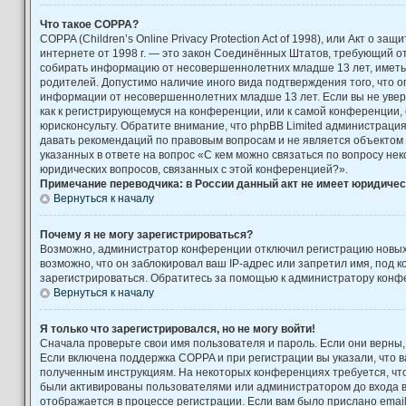
Что такое COPPA?
COPPA (Children’s Online Privacy Protection Act of 1998), или Акт о за
интернете от 1998 г. — это закон Соединённых Штатов, требующий от
собирать информацию от несовершеннолетних младше 13 лет, иметь 
родителей. Допустимо наличие иного вида подтверждения того, что 
информации от несовершеннолетних младше 13 лет. Если вы не увере
как к регистрирующемуся на конференции, или к самой конференции,
юрисконсульту. Обратите внимание, что phpBB Limited администраци
давать рекомендаций по правовым вопросам и не является объектом
указанных в ответе на вопрос «С кем можно связаться по вопросу не
юридических вопросов, связанных с этой конференцией?».
Примечание переводчика: в России данный акт не имеет юридичес
Вернуться к началу
Почему я не могу зарегистрироваться?
Возможно, администратор конференции отключил регистрацию новых
возможно, что он заблокировал ваш IP-адрес или запретил имя, под 
зарегистрироваться. Обратитесь за помощью к администратору конф
Вернуться к началу
Я только что зарегистрировался, но не могу войти!
Сначала проверьте свои имя пользователя и пароль. Если они верны,
Если включена поддержка COPPA и при регистрации вы указали, что в
полученным инструкциям. На некоторых конференциях требуется, чт
были активированы пользователями или администратором до входа 
отображается в процессе регистрации. Если вам было прислано emai