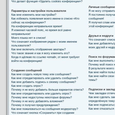
Что делает функция «Удалить cookies конференции»?
Личные сообщени
Параметры и настройки пользователя
Я не могу отправит
Как мне изменить мои настройки?
Я постоянно получ
Как избежать появления моего имени в списке «Кто
сообщения!
сейчас на конференции»?
Я получил спам или 
На конференции неправильное время!
этой конференции!
Я изменил часовой пояс, но время всё равно
неправильное!
Друзья и недруги
Моего языка нет в списке!
Что означают списк
Что означают изображения рядом с моим именем
Как мне добавлять/
пользователя?
моих друзей и недр
Как мне включить отображение аватары?
Что такое звание и как я могу изменить его?
Поиск по форума
Когда я щёлкаю по ссылке «email», от меня требуют
Как мне выполнить
войти на конференцию!
Почему мой поиск н
В результате моего
Создание сообщений
Как мне найти поль
Как мне создать новую тему или сообщение?
Как мне найти свои
Как мне отредактировать или удалить сообщение?
темы?
Как мне добавить подпись к своему сообщению?
Как мне создать опрос?
Подписки и закла
Почему я не могу добавить больше вариантов ответа?
Чем закладки отлич
Как мне отредактировать или удалить опрос?
Как мне сделать за
Почему мне недоступны некоторые форумы?
определённую тему
Почему я не могу добавлять вложения?
Как мне подписать
Почему я получил предупреждение?
Как мне отказаться
Как мне пожаловаться на сообщения модератору?
Что означает кнопка «Сохранить» при создании