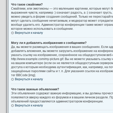
Что такое смайлики?
Смайлики, или эмотиконы — это маленькие картинки, которые могут 
выражения чувств, например :) означает радость, а :( означает груст
можно увидеть в форме создания сообщений. Только не перестарайтес
могут сделать сообщение нечитаемым, и модератор может отредакт
вообще удалить его. Администратор конференции также может ограни
которое можно использовать в сообщении.
Вернуться к началу
Могу ли я добавлять изображения к сообщениям?
Да, вы можете размещать изображения в ваших сообщениях. Если а
добавлять вложения, вы можете загрузить изображение на конференц
указать ссылку на изображение, сохранённое на общедоступном веб-
http://www.example.com/my-picture.gif. Вы не можете указывать ссылк
на вашем компьютере (если он не является общедоступным сервером)
доступа к которым необходима аутентификация, как, например, на по
защищённые паролями сайты и т. п. Для указания ссылок на изображ
тег BBCode [img].
Вернуться к началу
Что такое важные объявления?
Эти объявления содержат важную информацию, и вы должны прочест
появляются вверху каждого из форумов и в вашем личном разделе. П
объявлений предоставляются администратором конференции.
Вернуться к началу