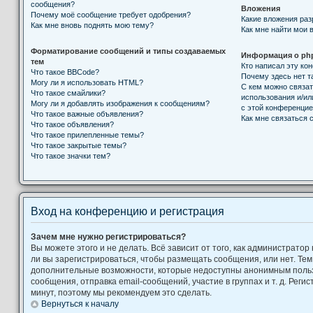
сообщения?
Вложения
Почему моё сообщение требует одобрения?
Какие вложения ра
Как мне вновь поднять мою тему?
Как мне найти мои 
Форматирование сообщений и типы создаваемых
Информация о ph
тем
Кто написал эту к
Что такое BBCode?
Почему здесь нет т
Могу ли я использовать HTML?
С кем можно связат
Что такое смайлики?
использования и/ил
Могу ли я добавлять изображения к сообщениям?
с этой конференци
Что такое важные объявления?
Как мне связаться
Что такое объявления?
Что такое прилепленные темы?
Что такое закрытые темы?
Что такое значки тем?
Вход на конференцию и регистрация
Зачем мне нужно регистрироваться?
Вы можете этого и не делать. Всё зависит от того, как администрат
ли вы зарегистрироваться, чтобы размещать сообщения, или нет. Тем
дополнительные возможности, которые недоступны анонимным поль
сообщения, отправка email-сообщений, участие в группах и т. д. Регис
минут, поэтому мы рекомендуем это сделать.
Вернуться к началу