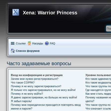
Xena: Warrior Princess
Ссылки
Награды
FAQ
Список форумов
Часто задаваемые вопросы
Вход на конференцию и регистрация
Уровни пользоват
Зачем мне нужно регистрироваться?
Кто такие админис
Что такое COPPA?
Кто такие модерат
Почему я не могу зарегистрироваться?
Что такое группы п
Я только что зарегистрировался, но не могу войти!
Где находятся групп
Почему я не могу войти?
Как мне стать лиде
Я давно зарегистрирован, но больше не могу войти!
Почему названия н
Я забыл пароль!
цвета?
Почему мне периодически приходится повторять ввод
Что такое группа п
имени и пароля?
Что означает ссыл