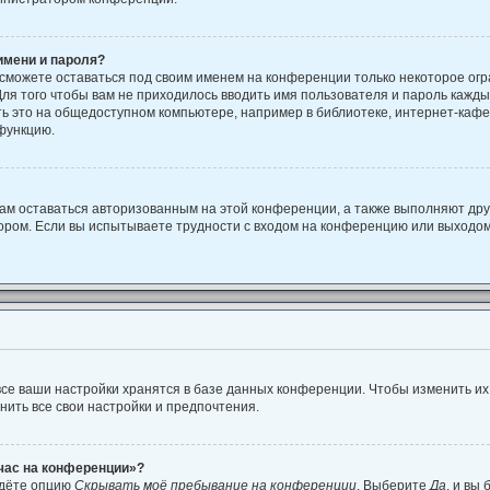
имени и пароля?
 сможете оставаться под своим именем на конференции только некоторое огр
Для того чтобы вам не приходилось вводить имя пользователя и пароль кажд
 это на общедоступном компьютере, например в библиотеке, интернет-кафе, 
 функцию.
вам оставаться авторизованным на этой конференции, а также выполняют дру
ором. Если вы испытываете трудности с входом на конференцию или выходом
се ваши настройки хранятся в базе данных конференции. Чтобы изменить их
нить все свои настройки и предпочтения.
йчас на конференции»?
йдёте опцию
Скрывать моё пребывание на конференции
. Выберите
Да
, и вы