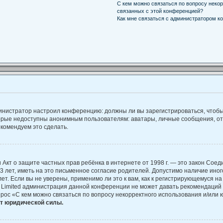
С кем можно связаться по вопросу некор
связанных с этой конференцией?
Как мне связаться с администратором к
администратор настроил конференцию: должны ли вы зарегистрироваться, чтоб
рые недоступны анонимным пользователям: аватары, личные сообщения, отпра
екомендуем это сделать.
, или Акт о защите частных прав ребёнка в интернете от 1998 г. — это закон С
лет, иметь на это письменное согласие родителей. Допустимо наличие иног
. Если вы не уверены, применимо ли это к вам, как к регистрирующемуся на
B Limited администрация данной конференции не может давать рекомендаций
прос «С кем можно связаться по вопросу некорректного использования и/или 
ет юридической силы.