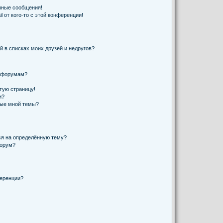
чные сообщения!
 от кого-то с этой конференции!
й в списках моих друзей и недругов?
и форумам?
стую страницу!
и?
ные мной темы?
ся на определённую тему?
форум?
ференции?