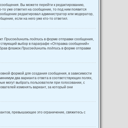
 сообщения. Вы можете перейти к редактированию,
о-то уже ответил на сообщение, то под ним появится
и сообщение редактировал администратор или модератор,
щение, если на него уже кто-то ответил.
нкт
Присоединить подпись
в форме отправки сообщения,
етствующий выбор в параграфе «Отправка сообщений»
убрав флажок
Присоединить подпись
в форме отправки
овной формой для создания сообщения, в зависимости
к минимум два варианта ответа в соответствующих полях,
рые могут выбрать пользователи при голосовании, с
зователей изменять вариант, за который они
иантов, превышающее это ограничение, свяжитесь с