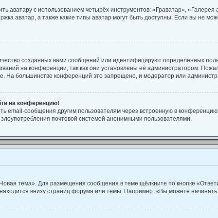
ть аватару с использованием четырёх инструментов: «Граватар», «Галерея
ржка аватар, а также какие типы аватар могут быть доступны. Если вы не м
ичество созданных вами сообщений или идентифицируют определённых поль
ваний на конференции, так как они установлены её администратором. Пож
ие. На большинстве конференций это запрещено, и модератор или администр
йти на конференцию!
ть email-сообщения другим пользователям через встроенную в конференцию 
ть злоупотребления почтовой системой анонимными пользователями.
Новая тема». Для размещения сообщения в теме щёлкните по кнопке «Ответи
находится внизу страниц форума или темы. Например: «Вы можете начинать 