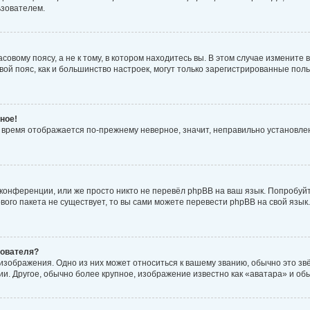
ьзователем.
овому поясу, а не к тому, в котором находитесь вы. В этом случае измените в
совой пояс, как и большинство настроек, могут только зарегистрированные по
ное!
но время отображается по-прежнему неверное, значит, неправильно установл
конференции, или же просто никто не перевёл phpBB на ваш язык. Попробуй
кового пакета не существует, то вы сами можете перевести phpBB на свой яз
зователя?
изображения. Одно из них может относиться к вашему званию, обычно это звёз
и. Другое, обычно более крупное, изображение известно как «аватара» и об