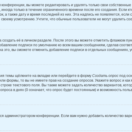
 конференции, вы можете редактировать и удалять только свои собственные
иногда только в течение ограниченного времени после его создания. Если кт
к, а также дату и время последней из них. Эта надпись не появляется, есл
 своему усмотрению. Учтите, что обычные пользователи не могут удалить сооб
 создать её в личном разделе. После этого вы можете отметить флажком пу
добавление подписи по умолчанию ко всем вашим сообщениям, сделав соотв
на это, вы сможете отменить добавление подписи в отдельных сообщениях, 
ия темы щёлкните на вкладке или перейдите в форму
Создать опрос
под осн
 или формы, то вы не имеете прав на создание опросов. Укажите вопрос и ка
строке текстового поля. Вы также можете задать количество вариантов, кото
проса в днях (0 означает, что опрос будет постоянным) и возможность поль
тся администратором конференции. Если вам нужно добавить количество вар