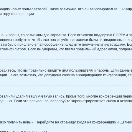
цию новых пользователей. Также возможно, что он заблокировал ваш IP-адр
ратору конференции.
 они верны, то возможны два варианта. Если включена поддержка COPPA и при
нциях требуется, чтобы все новые учётные записи были активированы поль
вам было прислано email-сообщение, следуйте полученным инструкциям. Есл
спам-фильтром. Если вы уверены, что ввели правильный адрес email, попроб
бедитесь, что вы правильно вводите имя пользователя и пароль. Если данны
енции. Также возможно, что допущена ошибка в конфигурации конференции, с
овал или удалил вашу учётную запись. Кроме того, многие конференции пер
нных. Если это произошло, попробуйте зарегистрироваться снова и активнее
легко получить новый. Перейдите на страницу входа на конференцию и щёлкн
министратором конференции.