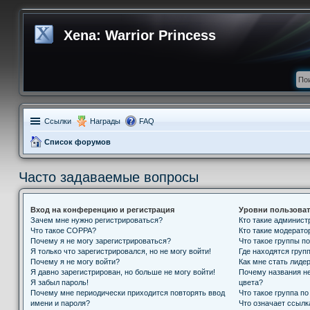
Xena: Warrior Princess
Ссылки
Награды
FAQ
Список форумов
Часто задаваемые вопросы
Вход на конференцию и регистрация
Уровни пользоват
Зачем мне нужно регистрироваться?
Кто такие админис
Что такое COPPA?
Кто такие модерат
Почему я не могу зарегистрироваться?
Что такое группы п
Я только что зарегистрировался, но не могу войти!
Где находятся групп
Почему я не могу войти?
Как мне стать лиде
Я давно зарегистрирован, но больше не могу войти!
Почему названия н
Я забыл пароль!
цвета?
Почему мне периодически приходится повторять ввод
Что такое группа п
имени и пароля?
Что означает ссыл