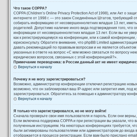
Что такое COPPA?
COPPA (Children’s Online Privacy Protection Act of 1998), или Акт о за
интернете от 1998 г. — это закон Соединённых Штатов, требующий от
собирать информацию от несовершеннолетних младше 13 лет, иметь 
родителей. Допустимо наличие иного вида подтверждения того, что 
информации от несовершеннолетних младше 13 лет. Если вы не увере
как к регистрирующемуся на конференции, или к самой конференции,
юрисконсульту. Обратите внимание, что phpBB Limited администраци
давать рекомендаций по правовым вопросам и не является объектом
указанных в ответе на вопрос «С кем можно связаться по вопросу не
юридических вопросов, связанных с этой конференцией?».
Примечание переводчика: в России данный акт не имеет юридичес
Вернуться к началу
Почему я не могу зарегистрироваться?
Возможно, администратор конференции отключил регистрацию новых
возможно, что он заблокировал ваш IP-адрес или запретил имя, под 
зарегистрироваться. Обратитесь за помощью к администратору конф
Вернуться к началу
Я только что зарегистрировался, но не могу войти!
Сначала проверьте свои имя пользователя и пароль. Если они верны,
Если включена поддержка COPPA и при регистрации вы указали, что в
полученным инструкциям. На некоторых конференциях требуется, чт
были активированы пользователями или администратором до входа 
отображается в процессе регистрации. Если вам было прислано emai