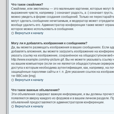
Что такое смайлики?
Смайлики, или эмотиконы — это маленькие картинки, которые могут 
выражения чувств, например :) означает радость, а :( означает груст
можно увидеть в форме создания сообщений. Только не перестарайтес
могут сделать сообщение нечитаемым, и модератор может отредакт
вообще удалить его. Администратор конференции также может ограни
которое можно использовать в сообщении.
Вернуться к началу
Могу ли я добавлять изображения к сообщениям?
Да, вы можете размещать изображения в ваших сообщениях. Если а
добавлять вложения, вы можете загрузить изображение на конференц
указать ссылку на изображение, сохранённое на общедоступном веб-
http://www.example.com/my-picture.gif. Вы не можете указывать ссылк
на вашем компьютере (если он не является общедоступным сервером)
доступа к которым необходима аутентификация, как, например, на по
защищённые паролями сайты и т. п. Для указания ссылок на изображ
тег BBCode [img].
Вернуться к началу
Что такое важные объявления?
Эти объявления содержат важную информацию, и вы должны прочест
появляются вверху каждого из форумов и в вашем личном разделе. П
объявлений предоставляются администратором конференции.
Вернуться к началу