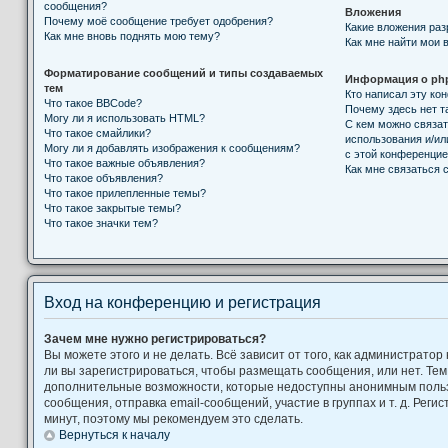
сообщения?
Вложения
Почему моё сообщение требует одобрения?
Какие вложения ра
Как мне вновь поднять мою тему?
Как мне найти мои 
Форматирование сообщений и типы создаваемых
Информация о ph
тем
Кто написал эту к
Что такое BBCode?
Почему здесь нет т
Могу ли я использовать HTML?
С кем можно связат
Что такое смайлики?
использования и/ил
Могу ли я добавлять изображения к сообщениям?
с этой конференци
Что такое важные объявления?
Как мне связаться
Что такое объявления?
Что такое прилепленные темы?
Что такое закрытые темы?
Что такое значки тем?
Вход на конференцию и регистрация
Зачем мне нужно регистрироваться?
Вы можете этого и не делать. Всё зависит от того, как администрат
ли вы зарегистрироваться, чтобы размещать сообщения, или нет. Тем
дополнительные возможности, которые недоступны анонимным поль
сообщения, отправка email-сообщений, участие в группах и т. д. Регис
минут, поэтому мы рекомендуем это сделать.
Вернуться к началу