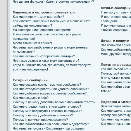
Что делает функция «Удалить cookies конференции»?
Личные сообщени
Параметры и настройки пользователя
Я не могу отправит
Как мне изменить мои настройки?
Я постоянно получ
Как избежать появления моего имени в списке «Кто
сообщения!
сейчас на конференции»?
Я получил спам или 
На конференции неправильное время!
этой конференции!
Я изменил часовой пояс, но время всё равно
неправильное!
Друзья и недруги
Моего языка нет в списке!
Что означают списк
Что означают изображения рядом с моим именем
Как мне добавлять/
пользователя?
моих друзей и недр
Как мне включить отображение аватары?
Что такое звание и как я могу изменить его?
Поиск по форума
Когда я щёлкаю по ссылке «email», от меня требуют
Как мне выполнить
войти на конференцию!
Почему мой поиск н
В результате моего
Создание сообщений
Как мне найти поль
Как мне создать новую тему или сообщение?
Как мне найти свои
Как мне отредактировать или удалить сообщение?
темы?
Как мне добавить подпись к своему сообщению?
Как мне создать опрос?
Подписки и закла
Почему я не могу добавить больше вариантов ответа?
Чем закладки отлич
Как мне отредактировать или удалить опрос?
Как мне сделать за
Почему мне недоступны некоторые форумы?
определённую тему
Почему я не могу добавлять вложения?
Как мне подписать
Почему я получил предупреждение?
Как мне отказаться
Как мне пожаловаться на сообщения модератору?
Что означает кнопка «Сохранить» при создании