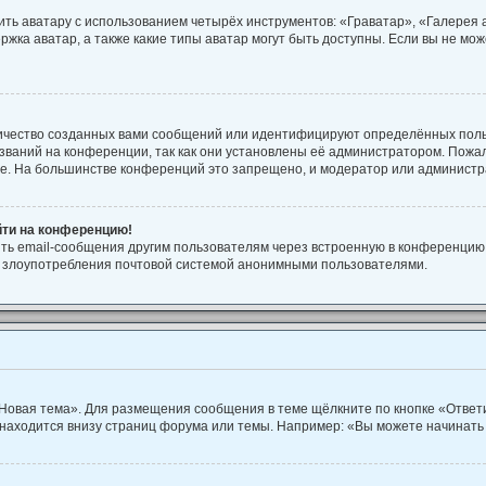
ть аватару с использованием четырёх инструментов: «Граватар», «Галерея
ржка аватар, а также какие типы аватар могут быть доступны. Если вы не м
ичество созданных вами сообщений или идентифицируют определённых поль
ваний на конференции, так как они установлены её администратором. Пож
ие. На большинстве конференций это запрещено, и модератор или администр
йти на конференцию!
ть email-сообщения другим пользователям через встроенную в конференцию 
ть злоупотребления почтовой системой анонимными пользователями.
Новая тема». Для размещения сообщения в теме щёлкните по кнопке «Ответи
находится внизу страниц форума или темы. Например: «Вы можете начинать 