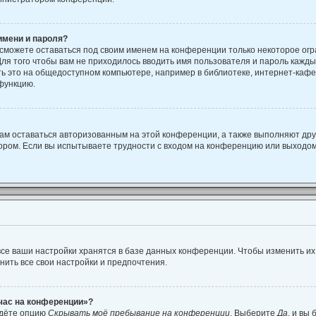
имени и пароля?
 сможете оставаться под своим именем на конференции только некоторое огр
Для того чтобы вам не приходилось вводить имя пользователя и пароль кажд
 это на общедоступном компьютере, например в библиотеке, интернет-кафе, 
 функцию.
вам оставаться авторизованным на этой конференции, а также выполняют дру
ором. Если вы испытываете трудности с входом на конференцию или выходом
се ваши настройки хранятся в базе данных конференции. Чтобы изменить их
нить все свои настройки и предпочтения.
йчас на конференции»?
йдёте опцию
Скрывать моё пребывание на конференции
. Выберите
Да
, и вы