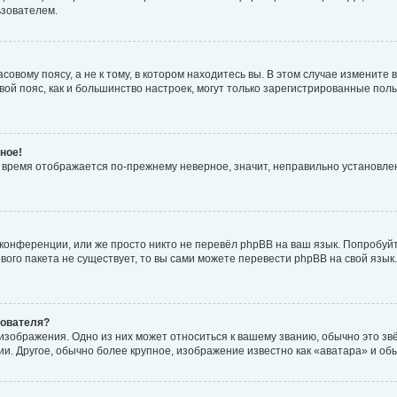
ьзователем.
овому поясу, а не к тому, в котором находитесь вы. В этом случае измените в
совой пояс, как и большинство настроек, могут только зарегистрированные по
ное!
но время отображается по-прежнему неверное, значит, неправильно установл
конференции, или же просто никто не перевёл phpBB на ваш язык. Попробуй
кового пакета не существует, то вы сами можете перевести phpBB на свой яз
зователя?
изображения. Одно из них может относиться к вашему званию, обычно это звёз
и. Другое, обычно более крупное, изображение известно как «аватара» и об