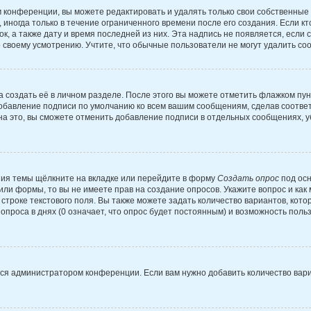
 конференции, вы можете редактировать и удалять только свои собственные
иногда только в течение ограниченного времени после его создания. Если кт
к, а также дату и время последней из них. Эта надпись не появляется, есл
 своему усмотрению. Учтите, что обычные пользователи не могут удалить сооб
 создать её в личном разделе. После этого вы можете отметить флажком пу
добавление подписи по умолчанию ко всем вашим сообщениям, сделав соотв
на это, вы сможете отменить добавление подписи в отдельных сообщениях, 
ия темы щёлкните на вкладке или перейдите в форму
Создать опрос
под осн
 или формы, то вы не имеете прав на создание опросов. Укажите вопрос и ка
строке текстового поля. Вы также можете задать количество вариантов, кото
проса в днях (0 означает, что опрос будет постоянным) и возможность поль
тся администратором конференции. Если вам нужно добавить количество вар