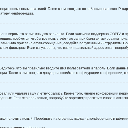
цию новых пользователей. Также возможно, что он заблокировал ваш IP-адр
ратору конференции.
 они верны, то возможны два варианта. Если включена поддержка COPPA и при
нциях требуется, чтобы все новые учётные записи были активированы поль
вам было прислано email-сообщение, следуйте полученным инструкциям. Есл
спам-фильтром. Если вы уверены, что ввели правильный адрес email, попроб
бедитесь, что вы правильно вводите имя пользователя и пароль. Если данны
енции. Также возможно, что допущена ошибка в конфигурации конференции, с
овал или удалил вашу учётную запись. Кроме того, многие конференции пер
нных. Если это произошло, попробуйте зарегистрироваться снова и активнее
легко получить новый. Перейдите на страницу входа на конференцию и щёлкн
министратором конференции.