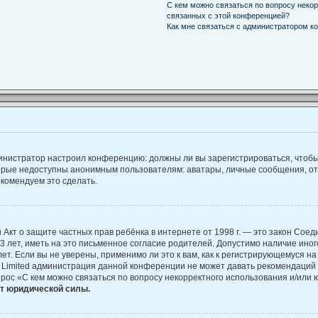
С кем можно связаться по вопросу некор
связанных с этой конференцией?
Как мне связаться с администратором к
администратор настроил конференцию: должны ли вы зарегистрироваться, чтоб
рые недоступны анонимным пользователям: аватары, личные сообщения, отпра
екомендуем это сделать.
, или Акт о защите частных прав ребёнка в интернете от 1998 г. — это закон С
лет, иметь на это письменное согласие родителей. Допустимо наличие иног
. Если вы не уверены, применимо ли это к вам, как к регистрирующемуся на
B Limited администрация данной конференции не может давать рекомендаций
прос «С кем можно связаться по вопросу некорректного использования и/или 
ет юридической силы.