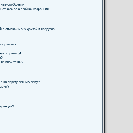
чные сообщения!
 от кого-то с этой конференции!
й в списках моих друзей и недругов?
и форумам?
стую страницу!
и?
ные мной темы?
ся на определённую тему?
форум?
ференции?