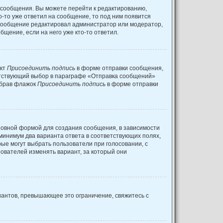
 сообщения. Вы можете перейти к редактированию,
о-то уже ответил на сообщение, то под ним появится
и сообщение редактировал администратор или модератор,
щение, если на него уже кто-то ответил.
нкт
Присоединить подпись
в форме отправки сообщения,
етствующий выбор в параграфе «Отправка сообщений»
убрав флажок
Присоединить подпись
в форме отправки
овной формой для создания сообщения, в зависимости
к минимум два варианта ответа в соответствующих полях,
рые могут выбрать пользователи при голосовании, с
зователей изменять вариант, за который они
иантов, превышающее это ограничение, свяжитесь с