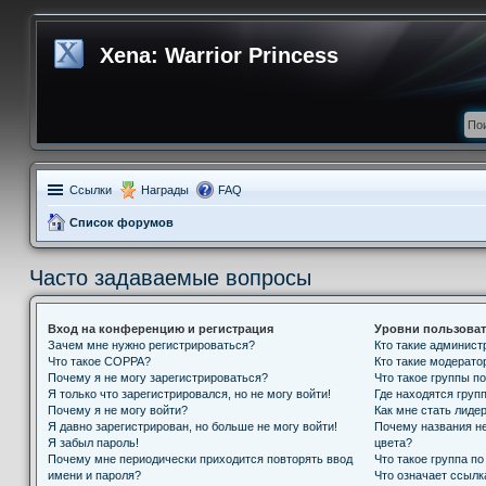
Xena: Warrior Princess
Ссылки
Награды
FAQ
Список форумов
Часто задаваемые вопросы
Вход на конференцию и регистрация
Уровни пользоват
Зачем мне нужно регистрироваться?
Кто такие админис
Что такое COPPA?
Кто такие модерат
Почему я не могу зарегистрироваться?
Что такое группы п
Я только что зарегистрировался, но не могу войти!
Где находятся групп
Почему я не могу войти?
Как мне стать лиде
Я давно зарегистрирован, но больше не могу войти!
Почему названия н
Я забыл пароль!
цвета?
Почему мне периодически приходится повторять ввод
Что такое группа п
имени и пароля?
Что означает ссыл