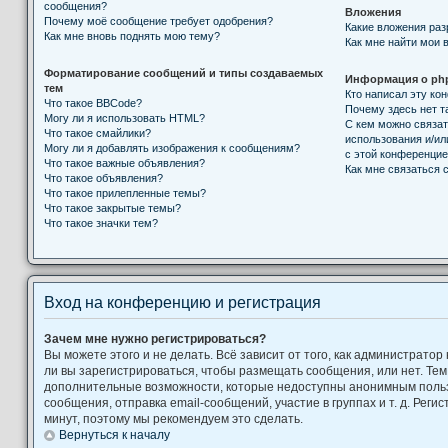
сообщения?
Вложения
Почему моё сообщение требует одобрения?
Какие вложения ра
Как мне вновь поднять мою тему?
Как мне найти мои 
Форматирование сообщений и типы создаваемых
Информация о ph
тем
Кто написал эту к
Что такое BBCode?
Почему здесь нет т
Могу ли я использовать HTML?
С кем можно связат
Что такое смайлики?
использования и/ил
Могу ли я добавлять изображения к сообщениям?
с этой конференци
Что такое важные объявления?
Как мне связаться
Что такое объявления?
Что такое прилепленные темы?
Что такое закрытые темы?
Что такое значки тем?
Вход на конференцию и регистрация
Зачем мне нужно регистрироваться?
Вы можете этого и не делать. Всё зависит от того, как администрат
ли вы зарегистрироваться, чтобы размещать сообщения, или нет. Тем
дополнительные возможности, которые недоступны анонимным поль
сообщения, отправка email-сообщений, участие в группах и т. д. Регис
минут, поэтому мы рекомендуем это сделать.
Вернуться к началу