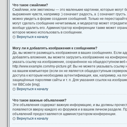
Что такое смайлики?
Смайлики, или эмотиконы — это маленькие картинки, которые могут 
выражения чувств, например :) означает радость, а :( означает груст
можно увидеть в форме создания сообщений. Только не перестарайтес
могут сделать сообщение нечитаемым, и модератор может отредакт
вообще удалить его. Администратор конференции также может ограни
которое можно использовать в сообщении.
Вернуться к началу
Могу ли я добавлять изображения к сообщениям?
Да, вы можете размещать изображения в ваших сообщениях. Если а
добавлять вложения, вы можете загрузить изображение на конференц
указать ссылку на изображение, сохранённое на общедоступном веб-
http://www.example.com/my-picture.gif. Вы не можете указывать ссылк
на вашем компьютере (если он не является общедоступным сервером)
доступа к которым необходима аутентификация, как, например, на по
защищённые паролями сайты и т. п. Для указания ссылок на изображ
тег BBCode [img].
Вернуться к началу
Что такое важные объявления?
Эти объявления содержат важную информацию, и вы должны прочест
появляются вверху каждого из форумов и в вашем личном разделе. П
объявлений предоставляются администратором конференции.
Вернуться к началу