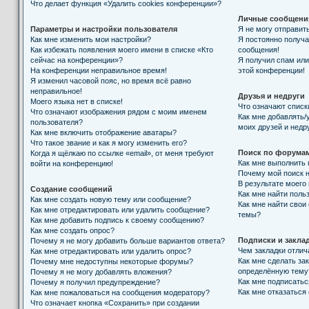
Что делает функция «Удалить cookies конференции»?
Личные сообщени
Параметры и настройки пользователя
Я не могу отправит
Как мне изменить мои настройки?
Я постоянно получ
Как избежать появления моего имени в списке «Кто
сообщения!
сейчас на конференции»?
Я получил спам или 
На конференции неправильное время!
этой конференции!
Я изменил часовой пояс, но время всё равно
неправильное!
Друзья и недруги
Моего языка нет в списке!
Что означают списк
Что означают изображения рядом с моим именем
Как мне добавлять/
пользователя?
моих друзей и недр
Как мне включить отображение аватары?
Что такое звание и как я могу изменить его?
Поиск по форума
Когда я щёлкаю по ссылке «email», от меня требуют
Как мне выполнить
войти на конференцию!
Почему мой поиск н
В результате моего
Создание сообщений
Как мне найти поль
Как мне создать новую тему или сообщение?
Как мне найти свои
Как мне отредактировать или удалить сообщение?
темы?
Как мне добавить подпись к своему сообщению?
Как мне создать опрос?
Подписки и закла
Почему я не могу добавить больше вариантов ответа?
Чем закладки отлич
Как мне отредактировать или удалить опрос?
Как мне сделать за
Почему мне недоступны некоторые форумы?
определённую тему
Почему я не могу добавлять вложения?
Как мне подписать
Почему я получил предупреждение?
Как мне отказаться
Как мне пожаловаться на сообщения модератору?
Что означает кнопка «Сохранить» при создании