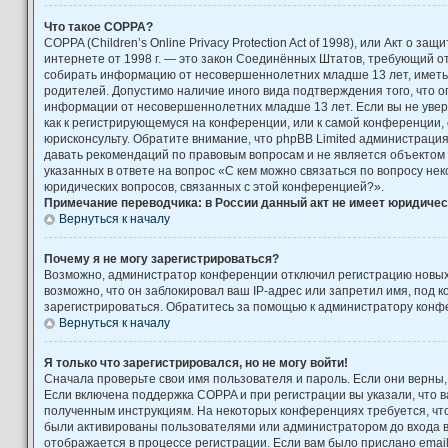
Что такое COPPA?
COPPA (Children’s Online Privacy Protection Act of 1998), или Акт о за
интернете от 1998 г. — это закон Соединённых Штатов, требующий от
собирать информацию от несовершеннолетних младше 13 лет, иметь 
родителей. Допустимо наличие иного вида подтверждения того, что 
информации от несовершеннолетних младше 13 лет. Если вы не увере
как к регистрирующемуся на конференции, или к самой конференции,
юрисконсульту. Обратите внимание, что phpBB Limited администраци
давать рекомендаций по правовым вопросам и не является объектом
указанных в ответе на вопрос «С кем можно связаться по вопросу не
юридических вопросов, связанных с этой конференцией?».
Примечание переводчика: в России данный акт не имеет юридичес
Вернуться к началу
Почему я не могу зарегистрироваться?
Возможно, администратор конференции отключил регистрацию новых
возможно, что он заблокировал ваш IP-адрес или запретил имя, под 
зарегистрироваться. Обратитесь за помощью к администратору конф
Вернуться к началу
Я только что зарегистрировался, но не могу войти!
Сначала проверьте свои имя пользователя и пароль. Если они верны,
Если включена поддержка COPPA и при регистрации вы указали, что в
полученным инструкциям. На некоторых конференциях требуется, чт
были активированы пользователями или администратором до входа 
отображается в процессе регистрации. Если вам было прислано emai