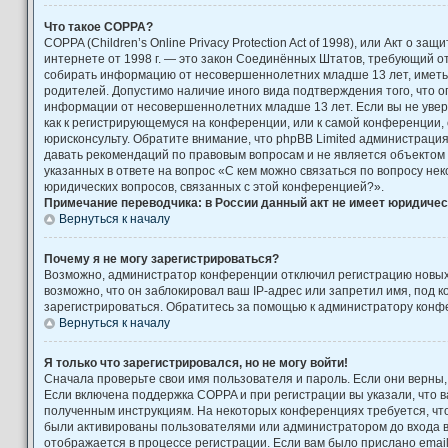
Что такое COPPA?
COPPA (Children’s Online Privacy Protection Act of 1998), или Акт о за
интернете от 1998 г. — это закон Соединённых Штатов, требующий от
собирать информацию от несовершеннолетних младше 13 лет, иметь 
родителей. Допустимо наличие иного вида подтверждения того, что 
информации от несовершеннолетних младше 13 лет. Если вы не увере
как к регистрирующемуся на конференции, или к самой конференции,
юрисконсульту. Обратите внимание, что phpBB Limited администраци
давать рекомендаций по правовым вопросам и не является объектом
указанных в ответе на вопрос «С кем можно связаться по вопросу не
юридических вопросов, связанных с этой конференцией?».
Примечание переводчика: в России данный акт не имеет юридичес
Вернуться к началу
Почему я не могу зарегистрироваться?
Возможно, администратор конференции отключил регистрацию новых
возможно, что он заблокировал ваш IP-адрес или запретил имя, под 
зарегистрироваться. Обратитесь за помощью к администратору конф
Вернуться к началу
Я только что зарегистрировался, но не могу войти!
Сначала проверьте свои имя пользователя и пароль. Если они верны,
Если включена поддержка COPPA и при регистрации вы указали, что в
полученным инструкциям. На некоторых конференциях требуется, чт
были активированы пользователями или администратором до входа 
отображается в процессе регистрации. Если вам было прислано emai