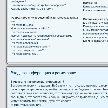
сообщения?
Вложения
Почему моё сообщение требует одобрения?
Какие вложения ра
Как мне вновь поднять мою тему?
Как мне найти мои 
Форматирование сообщений и типы создаваемых
Информация о ph
тем
Кто написал эту к
Что такое BBCode?
Почему здесь нет т
Могу ли я использовать HTML?
С кем можно связат
Что такое смайлики?
использования и/ил
Могу ли я добавлять изображения к сообщениям?
с этой конференци
Что такое важные объявления?
Как мне связаться
Что такое объявления?
Что такое прилепленные темы?
Что такое закрытые темы?
Что такое значки тем?
Вход на конференцию и регистрация
Зачем мне нужно регистрироваться?
Вы можете этого и не делать. Всё зависит от того, как администрат
ли вы зарегистрироваться, чтобы размещать сообщения, или нет. Тем
дополнительные возможности, которые недоступны анонимным поль
сообщения, отправка email-сообщений, участие в группах и т. д. Регис
минут, поэтому мы рекомендуем это сделать.
Вернуться к началу