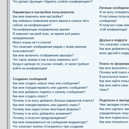
Что делает функция «Удалить cookies конференции»?
Личные сообщени
Параметры и настройки пользователя
Я не могу отправит
Как мне изменить мои настройки?
Я постоянно получ
Как избежать появления моего имени в списке «Кто
сообщения!
сейчас на конференции»?
Я получил спам или 
На конференции неправильное время!
этой конференции!
Я изменил часовой пояс, но время всё равно
неправильное!
Друзья и недруги
Моего языка нет в списке!
Что означают списк
Что означают изображения рядом с моим именем
Как мне добавлять/
пользователя?
моих друзей и недр
Как мне включить отображение аватары?
Что такое звание и как я могу изменить его?
Поиск по форума
Когда я щёлкаю по ссылке «email», от меня требуют
Как мне выполнить
войти на конференцию!
Почему мой поиск н
В результате моего
Создание сообщений
Как мне найти поль
Как мне создать новую тему или сообщение?
Как мне найти свои
Как мне отредактировать или удалить сообщение?
темы?
Как мне добавить подпись к своему сообщению?
Как мне создать опрос?
Подписки и закла
Почему я не могу добавить больше вариантов ответа?
Чем закладки отлич
Как мне отредактировать или удалить опрос?
Как мне сделать за
Почему мне недоступны некоторые форумы?
определённую тему
Почему я не могу добавлять вложения?
Как мне подписать
Почему я получил предупреждение?
Как мне отказаться
Как мне пожаловаться на сообщения модератору?
Что означает кнопка «Сохранить» при создании