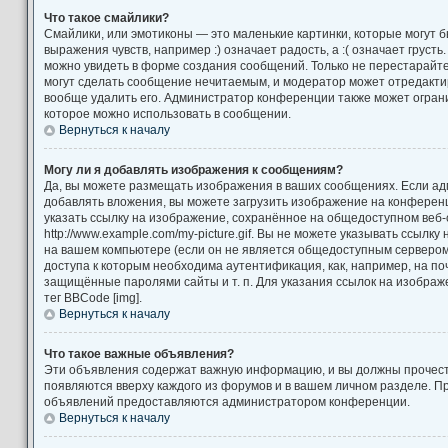
Что такое смайлики?
Смайлики, или эмотиконы — это маленькие картинки, которые могут 
выражения чувств, например :) означает радость, а :( означает груст
можно увидеть в форме создания сообщений. Только не перестарайтес
могут сделать сообщение нечитаемым, и модератор может отредакт
вообще удалить его. Администратор конференции также может ограни
которое можно использовать в сообщении.
Вернуться к началу
Могу ли я добавлять изображения к сообщениям?
Да, вы можете размещать изображения в ваших сообщениях. Если а
добавлять вложения, вы можете загрузить изображение на конференц
указать ссылку на изображение, сохранённое на общедоступном веб-
http://www.example.com/my-picture.gif. Вы не можете указывать ссылк
на вашем компьютере (если он не является общедоступным сервером)
доступа к которым необходима аутентификация, как, например, на по
защищённые паролями сайты и т. п. Для указания ссылок на изображ
тег BBCode [img].
Вернуться к началу
Что такое важные объявления?
Эти объявления содержат важную информацию, и вы должны прочест
появляются вверху каждого из форумов и в вашем личном разделе. П
объявлений предоставляются администратором конференции.
Вернуться к началу