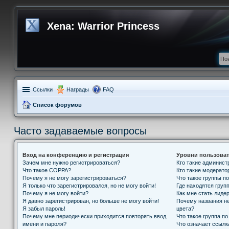
Xena: Warrior Princess
Ссылки
Награды
FAQ
Список форумов
Часто задаваемые вопросы
Вход на конференцию и регистрация
Уровни пользоват
Зачем мне нужно регистрироваться?
Кто такие админис
Что такое COPPA?
Кто такие модерат
Почему я не могу зарегистрироваться?
Что такое группы п
Я только что зарегистрировался, но не могу войти!
Где находятся групп
Почему я не могу войти?
Как мне стать лиде
Я давно зарегистрирован, но больше не могу войти!
Почему названия н
Я забыл пароль!
цвета?
Почему мне периодически приходится повторять ввод
Что такое группа п
имени и пароля?
Что означает ссыл