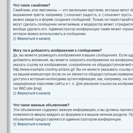
Что такое смайлики?
Смайлики, или эмотиконы — это маленькие картинки, которые могут 
выражения чувств, например :) означает радость, а :( означает груст
можно увидеть в форме создания сообщений. Только не перестарайтес
могут сделать сообщение нечитаемым, и модератор может отредакт
вообще удалить его. Администратор конференции также может ограни
которое можно использовать в сообщении.
Вернуться к началу
Могу ли я добавлять изображения к сообщениям?
Да, вы можете размещать изображения в ваших сообщениях. Если а
добавлять вложения, вы можете загрузить изображение на конференц
указать ссылку на изображение, сохранённое на общедоступном веб-
http://www.example.com/my-picture.gif. Вы не можете указывать ссылк
на вашем компьютере (если он не является общедоступным сервером)
доступа к которым необходима аутентификация, как, например, на по
защищённые паролями сайты и т. п. Для указания ссылок на изображ
тег BBCode [img].
Вернуться к началу
Что такое важные объявления?
Эти объявления содержат важную информацию, и вы должны прочест
появляются вверху каждого из форумов и в вашем личном разделе. П
объявлений предоставляются администратором конференции.
Вернуться к началу