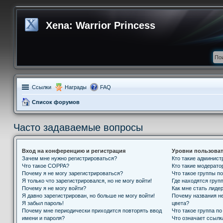
Xena: Warrior Princess
Ссылки
Награды
FAQ
Список форумов
Часто задаваемые вопросы
Вход на конференцию и регистрация
Уровни пользоват
Зачем мне нужно регистрироваться?
Кто такие админис
Что такое COPPA?
Кто такие модерат
Почему я не могу зарегистрироваться?
Что такое группы п
Я только что зарегистрировался, но не могу войти!
Где находятся групп
Почему я не могу войти?
Как мне стать лиде
Я давно зарегистрирован, но больше не могу войти!
Почему названия н
Я забыл пароль!
цвета?
Почему мне периодически приходится повторять ввод
Что такое группа п
имени и пароля?
Что означает ссыл