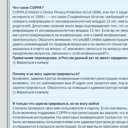
Что такое COPPA?
COPPA (Children’s Online Privacy Protection Act of 1998), или Акт о за
интернете от 1998 г. — это закон Соединённых Штатов, требующий от
собирать информацию от несовершеннолетних младше 13 лет, иметь 
родителей. Допустимо наличие иного вида подтверждения того, что 
информации от несовершеннолетних младше 13 лет. Если вы не увере
как к регистрирующемуся на конференции, или к самой конференции,
юрисконсульту. Обратите внимание, что phpBB Limited администраци
давать рекомендаций по правовым вопросам и не является объектом
указанных в ответе на вопрос «С кем можно связаться по вопросу не
юридических вопросов, связанных с этой конференцией?».
Примечание переводчика: в России данный акт не имеет юридичес
Вернуться к началу
Почему я не могу зарегистрироваться?
Возможно, администратор конференции отключил регистрацию новых
возможно, что он заблокировал ваш IP-адрес или запретил имя, под 
зарегистрироваться. Обратитесь за помощью к администратору конф
Вернуться к началу
Я только что зарегистрировался, но не могу войти!
Сначала проверьте свои имя пользователя и пароль. Если они верны,
Если включена поддержка COPPA и при регистрации вы указали, что в
полученным инструкциям. На некоторых конференциях требуется, чт
были активированы пользователями или администратором до входа 
отображается в процессе регистрации. Если вам было прислано emai