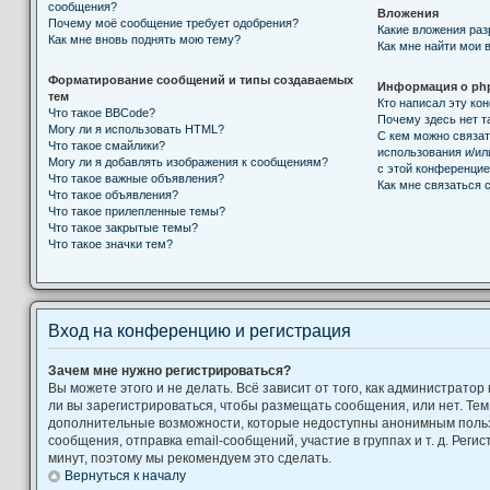
сообщения?
Вложения
Почему моё сообщение требует одобрения?
Какие вложения ра
Как мне вновь поднять мою тему?
Как мне найти мои 
Форматирование сообщений и типы создаваемых
Информация о ph
тем
Кто написал эту к
Что такое BBCode?
Почему здесь нет т
Могу ли я использовать HTML?
С кем можно связат
Что такое смайлики?
использования и/ил
Могу ли я добавлять изображения к сообщениям?
с этой конференци
Что такое важные объявления?
Как мне связаться
Что такое объявления?
Что такое прилепленные темы?
Что такое закрытые темы?
Что такое значки тем?
Вход на конференцию и регистрация
Зачем мне нужно регистрироваться?
Вы можете этого и не делать. Всё зависит от того, как администрат
ли вы зарегистрироваться, чтобы размещать сообщения, или нет. Тем
дополнительные возможности, которые недоступны анонимным поль
сообщения, отправка email-сообщений, участие в группах и т. д. Регис
минут, поэтому мы рекомендуем это сделать.
Вернуться к началу