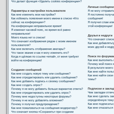
Что делает функция «Удалить cookies конференции»?
Личные сообщени
Параметры и настройки пользователя
Я не могу отправит
Как мне изменить мои настройки?
Я постоянно получ
Как избежать появления моего имени в списке «Кто
сообщения!
сейчас на конференции»?
Я получил спам или 
На конференции неправильное время!
этой конференции!
Я изменил часовой пояс, но время всё равно
неправильное!
Друзья и недруги
Моего языка нет в списке!
Что означают списк
Что означают изображения рядом с моим именем
Как мне добавлять/
пользователя?
моих друзей и недр
Как мне включить отображение аватары?
Что такое звание и как я могу изменить его?
Поиск по форума
Когда я щёлкаю по ссылке «email», от меня требуют
Как мне выполнить
войти на конференцию!
Почему мой поиск н
В результате моего
Создание сообщений
Как мне найти поль
Как мне создать новую тему или сообщение?
Как мне найти свои
Как мне отредактировать или удалить сообщение?
темы?
Как мне добавить подпись к своему сообщению?
Как мне создать опрос?
Подписки и закла
Почему я не могу добавить больше вариантов ответа?
Чем закладки отлич
Как мне отредактировать или удалить опрос?
Как мне сделать за
Почему мне недоступны некоторые форумы?
определённую тему
Почему я не могу добавлять вложения?
Как мне подписать
Почему я получил предупреждение?
Как мне отказаться
Как мне пожаловаться на сообщения модератору?
Что означает кнопка «Сохранить» при создании