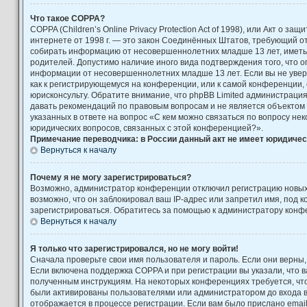
Что такое COPPA?
COPPA (Children’s Online Privacy Protection Act of 1998), или Акт о за
интернете от 1998 г. — это закон Соединённых Штатов, требующий от
собирать информацию от несовершеннолетних младше 13 лет, иметь 
родителей. Допустимо наличие иного вида подтверждения того, что 
информации от несовершеннолетних младше 13 лет. Если вы не увере
как к регистрирующемуся на конференции, или к самой конференции,
юрисконсульту. Обратите внимание, что phpBB Limited администраци
давать рекомендаций по правовым вопросам и не является объектом
указанных в ответе на вопрос «С кем можно связаться по вопросу не
юридических вопросов, связанных с этой конференцией?».
Примечание переводчика: в России данный акт не имеет юридичес
Вернуться к началу
Почему я не могу зарегистрироваться?
Возможно, администратор конференции отключил регистрацию новых
возможно, что он заблокировал ваш IP-адрес или запретил имя, под 
зарегистрироваться. Обратитесь за помощью к администратору конф
Вернуться к началу
Я только что зарегистрировался, но не могу войти!
Сначала проверьте свои имя пользователя и пароль. Если они верны,
Если включена поддержка COPPA и при регистрации вы указали, что в
полученным инструкциям. На некоторых конференциях требуется, чт
были активированы пользователями или администратором до входа 
отображается в процессе регистрации. Если вам было прислано emai