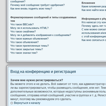
сообщения?
Вложения
Почему моё сообщение требует одобрения?
Какие вложения ра
Как мне вновь поднять мою тему?
Как мне найти мои 
Форматирование сообщений и типы создаваемых
Информация о ph
тем
Кто написал эту к
Что такое BBCode?
Почему здесь нет т
Могу ли я использовать HTML?
С кем можно связат
Что такое смайлики?
использования и/ил
Могу ли я добавлять изображения к сообщениям?
с этой конференци
Что такое важные объявления?
Как мне связаться
Что такое объявления?
Что такое прилепленные темы?
Что такое закрытые темы?
Что такое значки тем?
Вход на конференцию и регистрация
Зачем мне нужно регистрироваться?
Вы можете этого и не делать. Всё зависит от того, как администрат
ли вы зарегистрироваться, чтобы размещать сообщения, или нет. Тем
дополнительные возможности, которые недоступны анонимным поль
сообщения, отправка email-сообщений, участие в группах и т. д. Регис
минут, поэтому мы рекомендуем это сделать.
Вернуться к началу