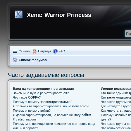
Xena: Warrior Princess
Ссылки
Награды
FAQ
Список форумов
Часто задаваемые вопросы
Вход на конференцию и регистрация
Уровни пользоват
Зачем мне нужно регистрироваться?
Кто такие админис
Что такое COPPA?
Кто такие модерат
Почему я не могу зарегистрироваться?
Что такое группы п
Я только что зарегистрировался, но не могу войти!
Где находятся групп
Почему я не могу войти?
Как мне стать лиде
Я давно зарегистрирован, но больше не могу войти!
Почему названия н
Я забыл пароль!
цвета?
Почему мне периодически приходится повторять ввод
Что такое группа п
имени и пароля?
Что означает ссыл