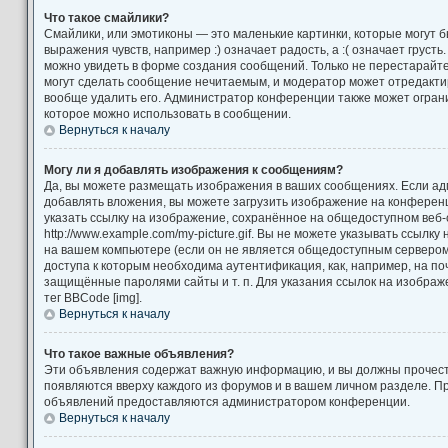
Что такое смайлики?
Смайлики, или эмотиконы — это маленькие картинки, которые могут 
выражения чувств, например :) означает радость, а :( означает груст
можно увидеть в форме создания сообщений. Только не перестарайтес
могут сделать сообщение нечитаемым, и модератор может отредакт
вообще удалить его. Администратор конференции также может ограни
которое можно использовать в сообщении.
Вернуться к началу
Могу ли я добавлять изображения к сообщениям?
Да, вы можете размещать изображения в ваших сообщениях. Если а
добавлять вложения, вы можете загрузить изображение на конференц
указать ссылку на изображение, сохранённое на общедоступном веб-
http://www.example.com/my-picture.gif. Вы не можете указывать ссылк
на вашем компьютере (если он не является общедоступным сервером)
доступа к которым необходима аутентификация, как, например, на по
защищённые паролями сайты и т. п. Для указания ссылок на изображ
тег BBCode [img].
Вернуться к началу
Что такое важные объявления?
Эти объявления содержат важную информацию, и вы должны прочест
появляются вверху каждого из форумов и в вашем личном разделе. П
объявлений предоставляются администратором конференции.
Вернуться к началу