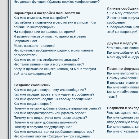
Что делает функция «Удалить cookies конференции»?
Личные сообщени
Параметры и настройки пользователя
Я не могу отправит
Как мне изменить мои настройки?
Я постоянно получ
Как избежать появления моего имени в списке «Кто
сообщения!
сейчас на конференции»?
Я получил спам или 
На конференции неправильное время!
этой конференции!
Я изменил часовой пояс, но время всё равно
неправильное!
Друзья и недруги
Моего языка нет в списке!
Что означают списк
Что означают изображения рядом с моим именем
Как мне добавлять/
пользователя?
моих друзей и недр
Как мне включить отображение аватары?
Что такое звание и как я могу изменить его?
Поиск по форума
Когда я щёлкаю по ссылке «email», от меня требуют
Как мне выполнить
войти на конференцию!
Почему мой поиск н
В результате моего
Создание сообщений
Как мне найти поль
Как мне создать новую тему или сообщение?
Как мне найти свои
Как мне отредактировать или удалить сообщение?
темы?
Как мне добавить подпись к своему сообщению?
Как мне создать опрос?
Подписки и закла
Почему я не могу добавить больше вариантов ответа?
Чем закладки отлич
Как мне отредактировать или удалить опрос?
Как мне сделать за
Почему мне недоступны некоторые форумы?
определённую тему
Почему я не могу добавлять вложения?
Как мне подписать
Почему я получил предупреждение?
Как мне отказаться
Как мне пожаловаться на сообщения модератору?
Что означает кнопка «Сохранить» при создании